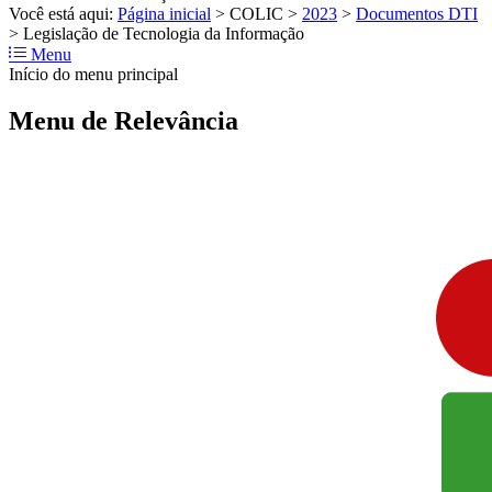
Você está aqui:
Página inicial
>
COLIC
>
2023
>
Documentos DTI
>
Legislação de Tecnologia da Informação
Menu
Início do menu principal
Menu de Relevância