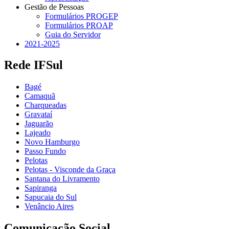
Gestão de Pessoas
Formulários PROGEP
Formulários PROAP
Guia do Servidor
2021-2025
Rede IFSul
Bagé
Camaquã
Charqueadas
Gravataí
Jaguarão
Lajeado
Novo Hamburgo
Passo Fundo
Pelotas
Pelotas - Visconde da Graça
Santana do Livramento
Sapiranga
Sapucaia do Sul
Venâncio Aires
Comunicação Social