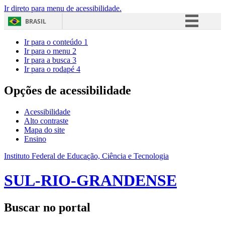
Ir direto para menu de acessibilidade.
BRASIL
Simplifique!
Ir para o conteúdo
1
Ir para o menu
2
Comunica BR
Ir para a busca
3
Ir para o rodapé
4
Participe
Acesso à informação
Opções de acessibilidade
Legislação
Acessibilidade
Canais
Alto contraste
Mapa do site
Ensino
Instituto Federal de Educação, Ciência e Tecnologia
SUL-RIO-GRANDENSE
Buscar no portal