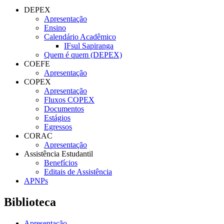
DEPEX
Apresentação
Ensino
Calendário Acadêmico
IFsul Sapiranga
Quem é quem (DEPEX)
COEFE
Apresentação
COPEX
Apresentação
Fluxos COPEX
Documentos
Estágios
Egressos
CORAC
Apresentação
Assistência Estudantil
Benefícios
Editais de Assistência
APNPs
Biblioteca
Apresentação