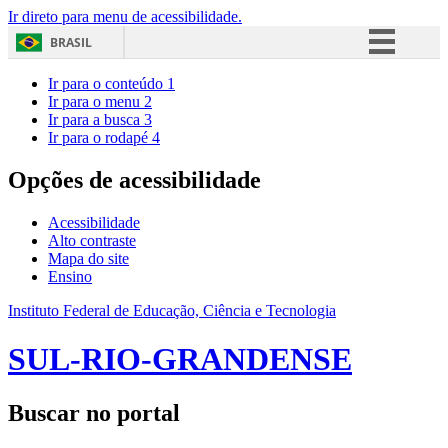
Ir direto para menu de acessibilidade.
BRASIL
Simplifique!
Ir para o conteúdo
1
Ir para o menu
2
Comunica BR
Ir para a busca
3
Ir para o rodapé
4
Participe
Acesso à informação
Opções de acessibilidade
Legislação
Acessibilidade
Canais
Alto contraste
Mapa do site
Ensino
Instituto Federal de Educação, Ciência e Tecnologia
SUL-RIO-GRANDENSE
Buscar no portal