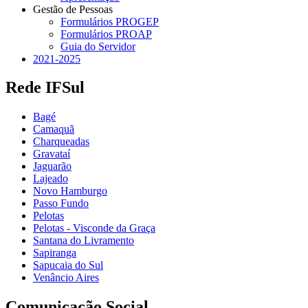
Gestão de Pessoas
Formulários PROGEP
Formulários PROAP
Guia do Servidor
2021-2025
Rede IFSul
Bagé
Camaquã
Charqueadas
Gravataí
Jaguarão
Lajeado
Novo Hamburgo
Passo Fundo
Pelotas
Pelotas - Visconde da Graça
Santana do Livramento
Sapiranga
Sapucaia do Sul
Venâncio Aires
Comunicação Social