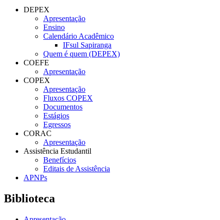
DEPEX
Apresentação
Ensino
Calendário Acadêmico
IFsul Sapiranga
Quem é quem (DEPEX)
COEFE
Apresentação
COPEX
Apresentação
Fluxos COPEX
Documentos
Estágios
Egressos
CORAC
Apresentação
Assistência Estudantil
Benefícios
Editais de Assistência
APNPs
Biblioteca
Apresentação