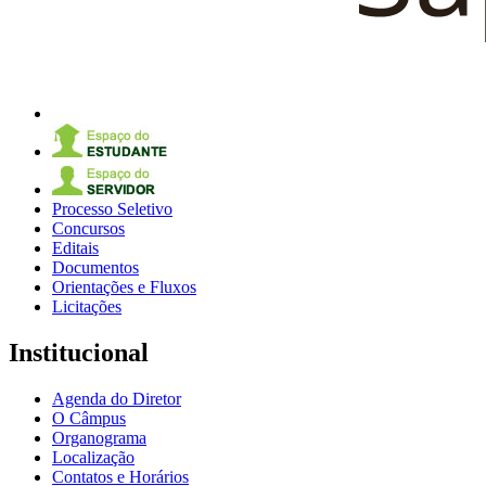
Processo Seletivo
Concursos
Editais
Documentos
Orientações e Fluxos
Licitações
Institucional
Agenda do Diretor
O Câmpus
Organograma
Localização
Contatos e Horários