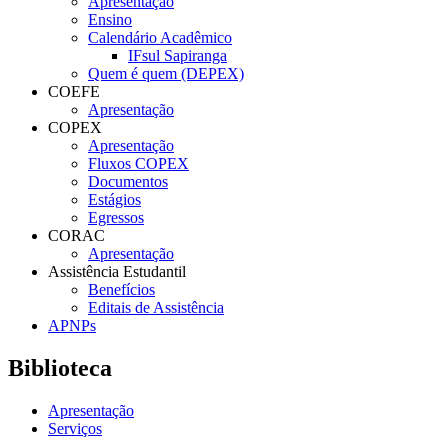
Apresentação
Ensino
Calendário Acadêmico
IFsul Sapiranga
Quem é quem (DEPEX)
COEFE
Apresentação
COPEX
Apresentação
Fluxos COPEX
Documentos
Estágios
Egressos
CORAC
Apresentação
Assistência Estudantil
Benefícios
Editais de Assistência
APNPs
Biblioteca
Apresentação
Serviços