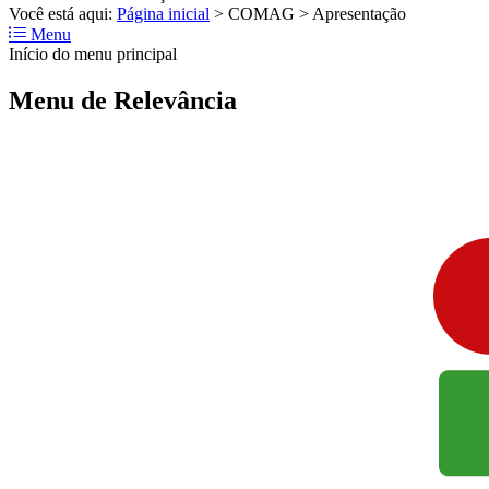
Você está aqui:
Página inicial
>
COMAG
>
Apresentação
Menu
Início do menu principal
Menu de Relevância