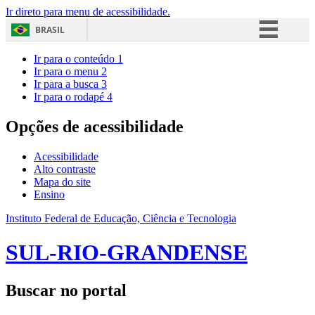
Ir direto para menu de acessibilidade.
BRASIL
Simplifique!
Ir para o conteúdo
1
Ir para o menu
2
Comunica BR
Ir para a busca
3
Ir para o rodapé
4
Participe
Acesso à informação
Opções de acessibilidade
Legislação
Acessibilidade
Canais
Alto contraste
Mapa do site
Ensino
Instituto Federal de Educação, Ciência e Tecnologia
SUL-RIO-GRANDENSE
Buscar no portal