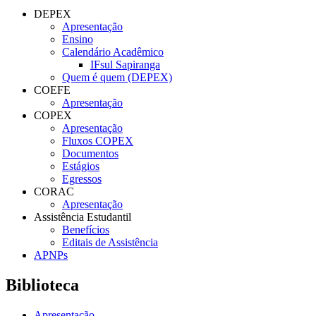
DEPEX
Apresentação
Ensino
Calendário Acadêmico
IFsul Sapiranga
Quem é quem (DEPEX)
COEFE
Apresentação
COPEX
Apresentação
Fluxos COPEX
Documentos
Estágios
Egressos
CORAC
Apresentação
Assistência Estudantil
Benefícios
Editais de Assistência
APNPs
Biblioteca
Apresentação