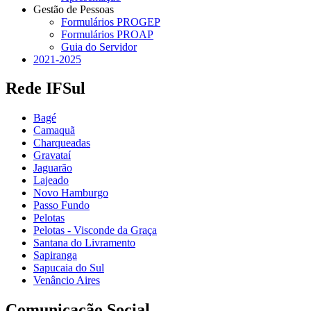
Gestão de Pessoas
Formulários PROGEP
Formulários PROAP
Guia do Servidor
2021-2025
Rede IFSul
Bagé
Camaquã
Charqueadas
Gravataí
Jaguarão
Lajeado
Novo Hamburgo
Passo Fundo
Pelotas
Pelotas - Visconde da Graça
Santana do Livramento
Sapiranga
Sapucaia do Sul
Venâncio Aires
Comunicação Social