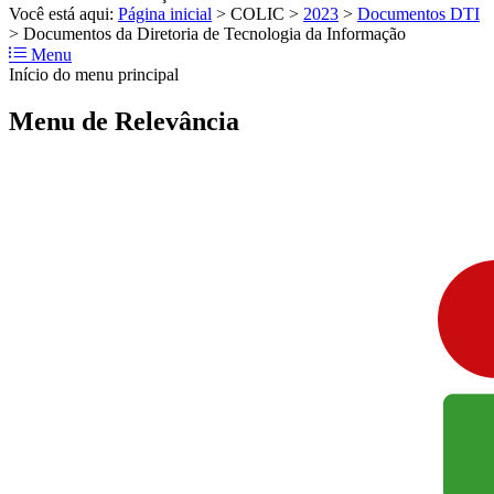
Você está aqui:
Página inicial
>
COLIC
>
2023
>
Documentos DTI
>
Documentos da Diretoria de Tecnologia da Informação
Menu
Início do menu principal
Menu de Relevância