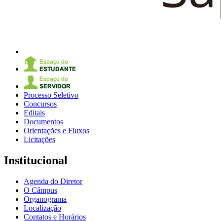
Processo Seletivo
Concursos
Editais
Documentos
Orientações e Fluxos
Licitações
Institucional
Agenda do Diretor
O Câmpus
Organograma
Localização
Contatos e Horários