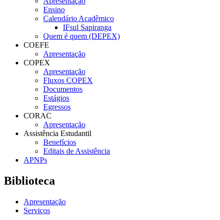
Apresentação
Ensino
Calendário Acadêmico
IFsul Sapiranga
Quem é quem (DEPEX)
COEFE
Apresentação
COPEX
Apresentação
Fluxos COPEX
Documentos
Estágios
Egressos
CORAC
Apresentação
Assistência Estudantil
Benefícios
Editais de Assistência
APNPs
Biblioteca
Apresentação
Serviços