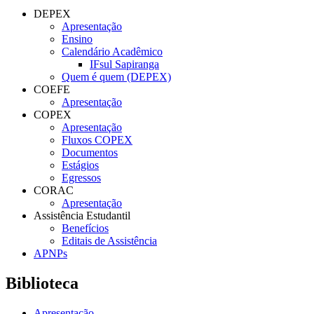
DEPEX
Apresentação
Ensino
Calendário Acadêmico
IFsul Sapiranga
Quem é quem (DEPEX)
COEFE
Apresentação
COPEX
Apresentação
Fluxos COPEX
Documentos
Estágios
Egressos
CORAC
Apresentação
Assistência Estudantil
Benefícios
Editais de Assistência
APNPs
Biblioteca
Apresentação