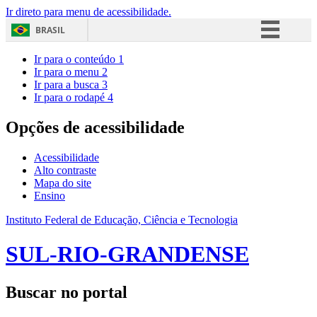
Ir direto para menu de acessibilidade.
BRASIL
Simplifique!
Ir para o conteúdo
1
Ir para o menu
2
Comunica BR
Ir para a busca
3
Ir para o rodapé
4
Participe
Acesso à informação
Opções de acessibilidade
Legislação
Acessibilidade
Canais
Alto contraste
Mapa do site
Ensino
Instituto Federal de Educação, Ciência e Tecnologia
SUL-RIO-GRANDENSE
Buscar no portal