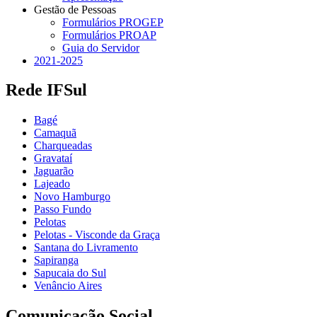
Gestão de Pessoas
Formulários PROGEP
Formulários PROAP
Guia do Servidor
2021-2025
Rede IFSul
Bagé
Camaquã
Charqueadas
Gravataí
Jaguarão
Lajeado
Novo Hamburgo
Passo Fundo
Pelotas
Pelotas - Visconde da Graça
Santana do Livramento
Sapiranga
Sapucaia do Sul
Venâncio Aires
Comunicação Social