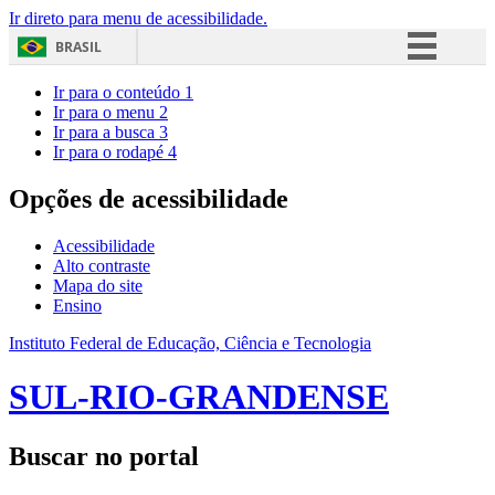
Ir direto para menu de acessibilidade.
BRASIL
Simplifique!
Ir para o conteúdo
1
Ir para o menu
2
Comunica BR
Ir para a busca
3
Ir para o rodapé
4
Participe
Acesso à informação
Opções de acessibilidade
Legislação
Acessibilidade
Canais
Alto contraste
Mapa do site
Ensino
Instituto Federal de Educação, Ciência e Tecnologia
SUL-RIO-GRANDENSE
Buscar no portal