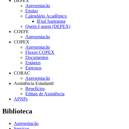
DEPEX
Apresentação
Ensino
Calendário Acadêmico
IFsul Sapiranga
Quem é quem (DEPEX)
COEFE
Apresentação
COPEX
Apresentação
Fluxos COPEX
Documentos
Estágios
Egressos
CORAC
Apresentação
Assistência Estudantil
Benefícios
Editais de Assistência
APNPs
Biblioteca
Apresentação
Serviços