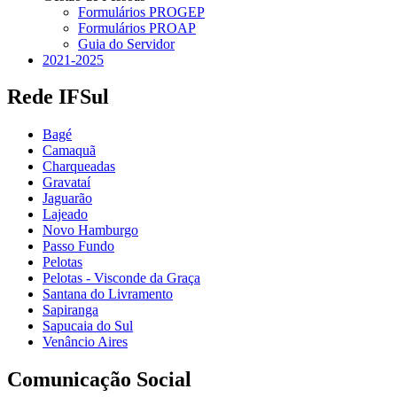
Formulários PROGEP
Formulários PROAP
Guia do Servidor
2021-2025
Rede IFSul
Bagé
Camaquã
Charqueadas
Gravataí
Jaguarão
Lajeado
Novo Hamburgo
Passo Fundo
Pelotas
Pelotas - Visconde da Graça
Santana do Livramento
Sapiranga
Sapucaia do Sul
Venâncio Aires
Comunicação Social