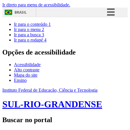
Ir direto para menu de acessibilidade.
BRASIL
Simplifique!
Ir para o conteúdo
1
Ir para o menu
2
Comunica BR
Ir para a busca
3
Ir para o rodapé
4
Participe
Acesso à informação
Opções de acessibilidade
Legislação
Acessibilidade
Canais
Alto contraste
Mapa do site
Ensino
Instituto Federal de Educação, Ciência e Tecnologia
SUL-RIO-GRANDENSE
Buscar no portal