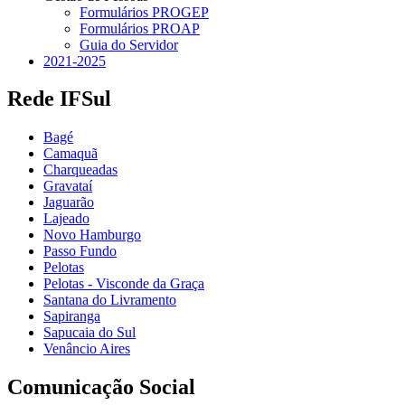
Formulários PROGEP
Formulários PROAP
Guia do Servidor
2021-2025
Rede IFSul
Bagé
Camaquã
Charqueadas
Gravataí
Jaguarão
Lajeado
Novo Hamburgo
Passo Fundo
Pelotas
Pelotas - Visconde da Graça
Santana do Livramento
Sapiranga
Sapucaia do Sul
Venâncio Aires
Comunicação Social