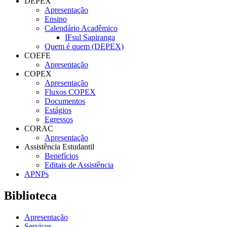
DEPEX
Apresentação
Ensino
Calendário Acadêmico
IFsul Sapiranga
Quem é quem (DEPEX)
COEFE
Apresentação
COPEX
Apresentação
Fluxos COPEX
Documentos
Estágios
Egressos
CORAC
Apresentação
Assistência Estudantil
Benefícios
Editais de Assistência
APNPs
Biblioteca
Apresentação
Serviços