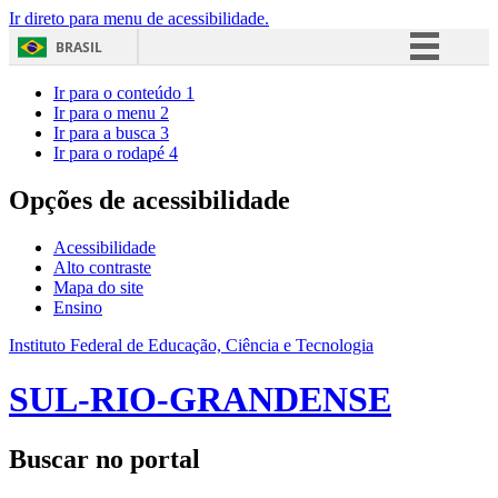
Ir direto para menu de acessibilidade.
BRASIL
Simplifique!
Ir para o conteúdo
1
Ir para o menu
2
Comunica BR
Ir para a busca
3
Ir para o rodapé
4
Participe
Acesso à informação
Opções de acessibilidade
Legislação
Acessibilidade
Canais
Alto contraste
Mapa do site
Ensino
Instituto Federal de Educação, Ciência e Tecnologia
SUL-RIO-GRANDENSE
Buscar no portal