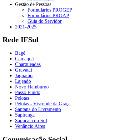
Gestão de Pessoas
Formulários PROGEP
Formulários PROAP
Guia do Servidor
2021-2025
Rede IFSul
Bagé
Camaquã
Charqueadas
Gravataí
Jaguarão
Lajeado
Novo Hamburgo
Passo Fundo
Pelotas
Pelotas - Visconde da Graça
Santana do Livramento
Sapiranga
Sapucaia do Sul
Venâncio Aires
Comunicação Social