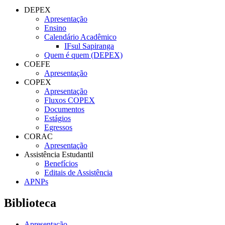
DEPEX
Apresentação
Ensino
Calendário Acadêmico
IFsul Sapiranga
Quem é quem (DEPEX)
COEFE
Apresentação
COPEX
Apresentação
Fluxos COPEX
Documentos
Estágios
Egressos
CORAC
Apresentação
Assistência Estudantil
Benefícios
Editais de Assistência
APNPs
Biblioteca
Apresentação