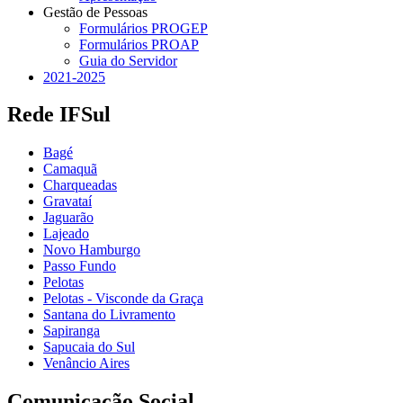
Gestão de Pessoas
Formulários PROGEP
Formulários PROAP
Guia do Servidor
2021-2025
Rede IFSul
Bagé
Camaquã
Charqueadas
Gravataí
Jaguarão
Lajeado
Novo Hamburgo
Passo Fundo
Pelotas
Pelotas - Visconde da Graça
Santana do Livramento
Sapiranga
Sapucaia do Sul
Venâncio Aires
Comunicação Social