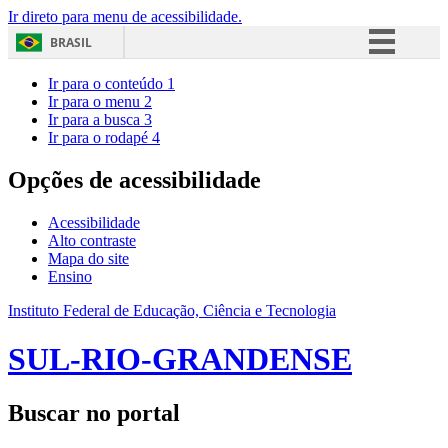
Ir direto para menu de acessibilidade.
BRASIL
Simplifique!
Ir para o conteúdo
1
Ir para o menu
2
Comunica BR
Ir para a busca
3
Ir para o rodapé
4
Participe
Acesso à informação
Opções de acessibilidade
Legislação
Acessibilidade
Canais
Alto contraste
Mapa do site
Ensino
Instituto Federal de Educação, Ciência e Tecnologia
SUL-RIO-GRANDENSE
Buscar no portal