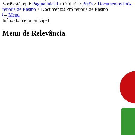
Você está aqui:
Página inicial
>
COLIC
>
2023
>
Documentos Pró-
reitoria de Ensino
>
Documentos Pró-reitoria de Ensino
Menu
Início do menu principal
Menu de Relevância