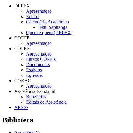
DEPEX
Apresentação
Ensino
Calendário Acadêmico
IFsul Sapiranga
Quem é quem (DEPEX)
COEFE
Apresentação
COPEX
Apresentação
Fluxos COPEX
Documentos
Estágios
Egressos
CORAC
Apresentação
Assistência Estudantil
Benefícios
Editais de Assistência
APNPs
Biblioteca
Apresentação