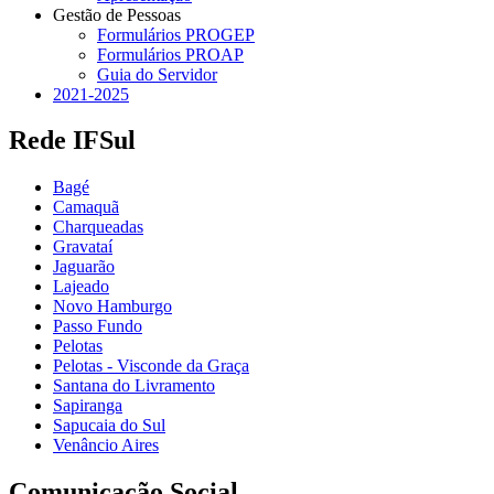
Gestão de Pessoas
Formulários PROGEP
Formulários PROAP
Guia do Servidor
2021-2025
Rede IFSul
Bagé
Camaquã
Charqueadas
Gravataí
Jaguarão
Lajeado
Novo Hamburgo
Passo Fundo
Pelotas
Pelotas - Visconde da Graça
Santana do Livramento
Sapiranga
Sapucaia do Sul
Venâncio Aires
Comunicação Social