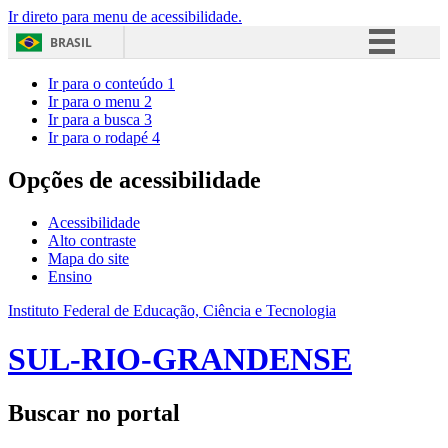
Ir direto para menu de acessibilidade.
BRASIL
Simplifique!
Ir para o conteúdo
1
Ir para o menu
2
Comunica BR
Ir para a busca
3
Ir para o rodapé
4
Participe
Acesso à informação
Opções de acessibilidade
Legislação
Acessibilidade
Canais
Alto contraste
Mapa do site
Ensino
Instituto Federal de Educação, Ciência e Tecnologia
SUL-RIO-GRANDENSE
Buscar no portal