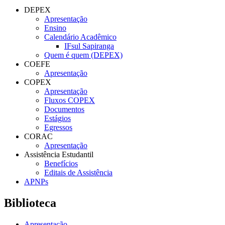
DEPEX
Apresentação
Ensino
Calendário Acadêmico
IFsul Sapiranga
Quem é quem (DEPEX)
COEFE
Apresentação
COPEX
Apresentação
Fluxos COPEX
Documentos
Estágios
Egressos
CORAC
Apresentação
Assistência Estudantil
Benefícios
Editais de Assistência
APNPs
Biblioteca
Apresentação