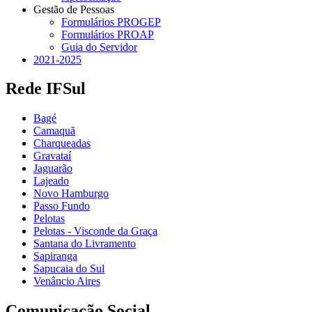
Gestão de Pessoas
Formulários PROGEP
Formulários PROAP
Guia do Servidor
2021-2025
Rede IFSul
Bagé
Camaquã
Charqueadas
Gravataí
Jaguarão
Lajeado
Novo Hamburgo
Passo Fundo
Pelotas
Pelotas - Visconde da Graça
Santana do Livramento
Sapiranga
Sapucaia do Sul
Venâncio Aires
Comunicação Social