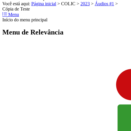
Você está aqui:
Página inicial
>
COLIC
>
2023
>
Áudios #1
>
Cópia de Teste
Menu
Início do menu principal
Menu de Relevância