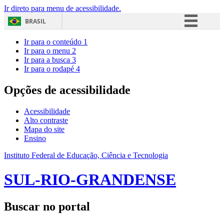
Ir direto para menu de acessibilidade.
BRASIL
Simplifique!
Ir para o conteúdo
1
Ir para o menu
2
Comunica BR
Ir para a busca
3
Ir para o rodapé
4
Participe
Acesso à informação
Opções de acessibilidade
Legislação
Acessibilidade
Canais
Alto contraste
Mapa do site
Ensino
Instituto Federal de Educação, Ciência e Tecnologia
SUL-RIO-GRANDENSE
Buscar no portal