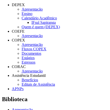
DEPEX
Apresentação
Ensino
Calendário Acadêmico
IFsul Sapiranga
Quem é quem (DEPEX)
COEFE
Apresentação
COPEX
Apresentação
Fluxos COPEX
Documentos
Estágios
Egressos
CORAC
Apresentação
Assistência Estudantil
Benefícios
Editais de Assistência
APNPs
Biblioteca
Apresentação