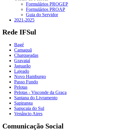
Formulários PROGEP
Formulários PROAP
Guia do Servidor
2021-2025
Rede IFSul
Bagé
Camaquã
Charqueadas
Gravataí
Jaguarão
Lajeado
Novo Hamburgo
Passo Fundo
Pelotas
Pelotas - Visconde da Graça
Santana do Livramento
Sapiranga
Sapucaia do Sul
Venâncio Aires
Comunicação Social