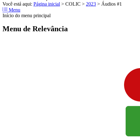
Você está aqui:
Página inicial
>
COLIC
>
2023
>
Áudios #1
Menu
Início do menu principal
Menu de Relevância