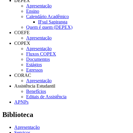
DEPEX
Apresentação
Ensino
Calendário Acadêmico
IFsul Sapiranga
Quem é quem (DEPEX)
COEFE
Apresentação
COPEX
Apresentação
Fluxos COPEX
Documentos
Estágios
Egressos
CORAC
Apresentação
Assistência Estudantil
Benefícios
Editais de Assistência
APNPs
Biblioteca
Apresentação
Serviços