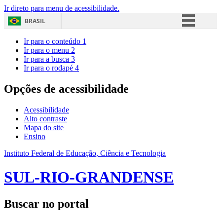
Ir direto para menu de acessibilidade.
BRASIL
Simplifique!
Ir para o conteúdo
1
Ir para o menu
2
Comunica BR
Ir para a busca
3
Ir para o rodapé
4
Participe
Acesso à informação
Opções de acessibilidade
Legislação
Acessibilidade
Canais
Alto contraste
Mapa do site
Ensino
Instituto Federal de Educação, Ciência e Tecnologia
SUL-RIO-GRANDENSE
Buscar no portal