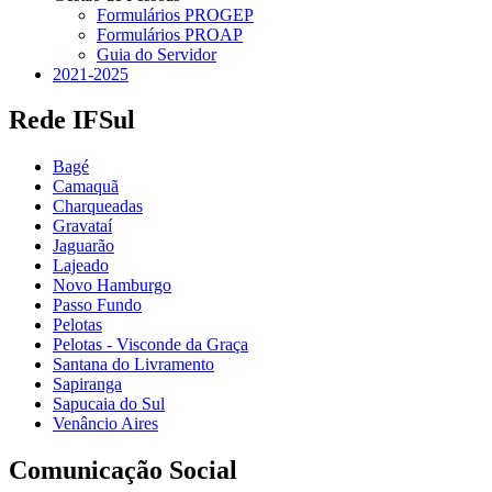
Formulários PROGEP
Formulários PROAP
Guia do Servidor
2021-2025
Rede IFSul
Bagé
Camaquã
Charqueadas
Gravataí
Jaguarão
Lajeado
Novo Hamburgo
Passo Fundo
Pelotas
Pelotas - Visconde da Graça
Santana do Livramento
Sapiranga
Sapucaia do Sul
Venâncio Aires
Comunicação Social