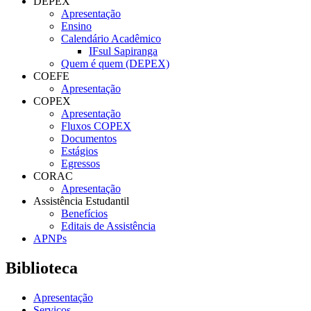
DEPEX
Apresentação
Ensino
Calendário Acadêmico
IFsul Sapiranga
Quem é quem (DEPEX)
COEFE
Apresentação
COPEX
Apresentação
Fluxos COPEX
Documentos
Estágios
Egressos
CORAC
Apresentação
Assistência Estudantil
Benefícios
Editais de Assistência
APNPs
Biblioteca
Apresentação
Serviços