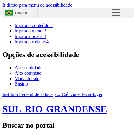
Ir direto para menu de acessibilidade.
BRASIL
Simplifique!
Ir para o conteúdo
1
Ir para o menu
2
Comunica BR
Ir para a busca
3
Ir para o rodapé
4
Participe
Acesso à informação
Opções de acessibilidade
Legislação
Acessibilidade
Canais
Alto contraste
Mapa do site
Ensino
Instituto Federal de Educação, Ciência e Tecnologia
SUL-RIO-GRANDENSE
Buscar no portal