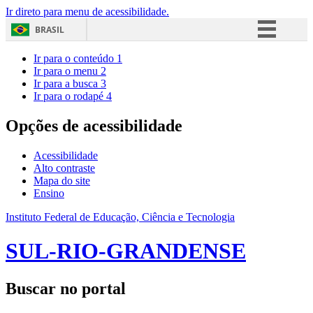
Ir direto para menu de acessibilidade.
BRASIL
Simplifique!
Ir para o conteúdo
1
Ir para o menu
2
Comunica BR
Ir para a busca
3
Ir para o rodapé
4
Participe
Acesso à informação
Opções de acessibilidade
Legislação
Acessibilidade
Canais
Alto contraste
Mapa do site
Ensino
Instituto Federal de Educação, Ciência e Tecnologia
SUL-RIO-GRANDENSE
Buscar no portal