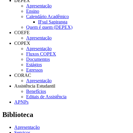
DEPEX
Apresentação
Ensino
Calendário Acadêmico
IFsul Sapiranga
Quem é quem (DEPEX)
COEFE
Apresentação
COPEX
Apresentação
Fluxos COPEX
Documentos
Estágios
Egressos
CORAC
Apresentação
Assistência Estudantil
Benefícios
Editais de Assistência
APNPs
Biblioteca
Apresentação
Serviços