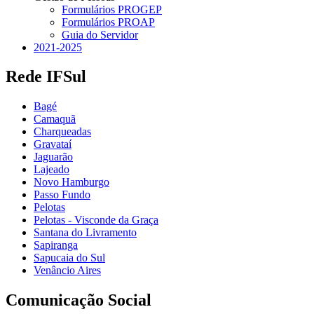
Formulários PROGEP
Formulários PROAP
Guia do Servidor
2021-2025
Rede IFSul
Bagé
Camaquã
Charqueadas
Gravataí
Jaguarão
Lajeado
Novo Hamburgo
Passo Fundo
Pelotas
Pelotas - Visconde da Graça
Santana do Livramento
Sapiranga
Sapucaia do Sul
Venâncio Aires
Comunicação Social