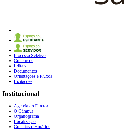
Processo Seletivo
Concursos
Editais
Documentos
Orientações e Fluxos
Licitações
Institucional
Agenda do Diretor
O Câmpus
Organograma
Localização
Contatos e Horários