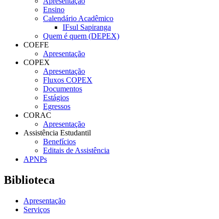
Apresentação
Ensino
Calendário Acadêmico
IFsul Sapiranga
Quem é quem (DEPEX)
COEFE
Apresentação
COPEX
Apresentação
Fluxos COPEX
Documentos
Estágios
Egressos
CORAC
Apresentação
Assistência Estudantil
Benefícios
Editais de Assistência
APNPs
Biblioteca
Apresentação
Serviços