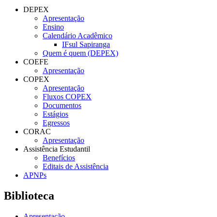
DEPEX
Apresentação
Ensino
Calendário Acadêmico
IFsul Sapiranga
Quem é quem (DEPEX)
COEFE
Apresentação
COPEX
Apresentação
Fluxos COPEX
Documentos
Estágios
Egressos
CORAC
Apresentação
Assistência Estudantil
Benefícios
Editais de Assistência
APNPs
Biblioteca
Apresentação