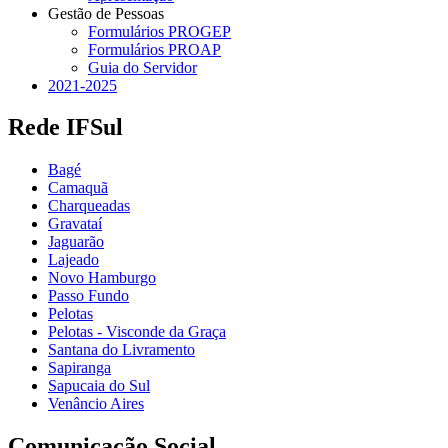
Gestão de Pessoas
Formulários PROGEP
Formulários PROAP
Guia do Servidor
2021-2025
Rede IFSul
Bagé
Camaquã
Charqueadas
Gravataí
Jaguarão
Lajeado
Novo Hamburgo
Passo Fundo
Pelotas
Pelotas - Visconde da Graça
Santana do Livramento
Sapiranga
Sapucaia do Sul
Venâncio Aires
Comunicação Social