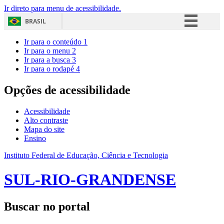
Ir direto para menu de acessibilidade.
BRASIL
Simplifique!
Ir para o conteúdo
1
Ir para o menu
2
Comunica BR
Ir para a busca
3
Ir para o rodapé
4
Participe
Acesso à informação
Opções de acessibilidade
Legislação
Acessibilidade
Canais
Alto contraste
Mapa do site
Ensino
Instituto Federal de Educação, Ciência e Tecnologia
SUL-RIO-GRANDENSE
Buscar no portal