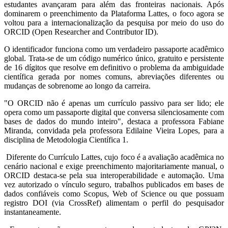
estudantes avançaram para além das fronteiras nacionais. Após
dominarem o preenchimento da Plataforma Lattes, o foco agora se
voltou para a internacionalização da pesquisa por meio do uso do
ORCID (Open Researcher and Contributor ID).
O identificador funciona como um verdadeiro passaporte acadêmico
global. Trata-se de um código numérico único, gratuito e persistente
de 16 dígitos que resolve em definitivo o problema da ambiguidade
científica gerada por nomes comuns, abreviações diferentes ou
mudanças de sobrenome ao longo da carreira.
"O ORCID não é apenas um currículo passivo para ser lido; ele
opera como um passaporte digital que conversa silenciosamente com
bases de dados do mundo inteiro", destaca a professora Fabiane
Miranda, convidada pela professora Edilaine Vieira Lopes, para a
disciplina de Metodologia Científica 1.
Diferente do Currículo Lattes, cujo foco é a avaliação acadêmica no
cenário nacional e exige preenchimento majoritariamente manual, o
ORCID destaca-se pela sua interoperabilidade e automação. Uma
vez autorizado o vínculo seguro, trabalhos publicados em bases de
dados confiáveis como Scopus, Web of Science ou que possuam
registro DOI (via CrossRef) alimentam o perfil do pesquisador
instantaneamente.