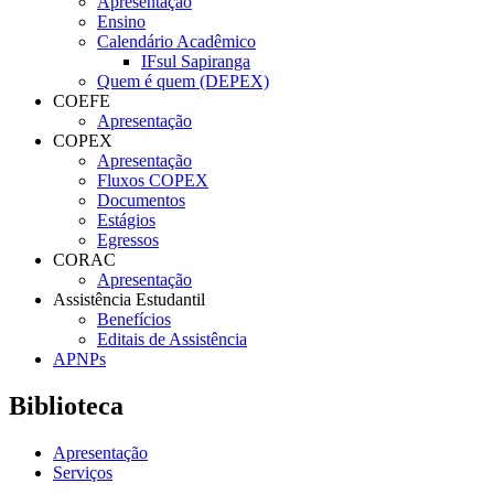
Apresentação
Ensino
Calendário Acadêmico
IFsul Sapiranga
Quem é quem (DEPEX)
COEFE
Apresentação
COPEX
Apresentação
Fluxos COPEX
Documentos
Estágios
Egressos
CORAC
Apresentação
Assistência Estudantil
Benefícios
Editais de Assistência
APNPs
Biblioteca
Apresentação
Serviços