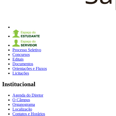
Processo Seletivo
Concursos
Editais
Documentos
Orientações e Fluxos
Licitações
Institucional
Agenda do Diretor
O Câmpus
Organograma
Localização
Contatos e Horários