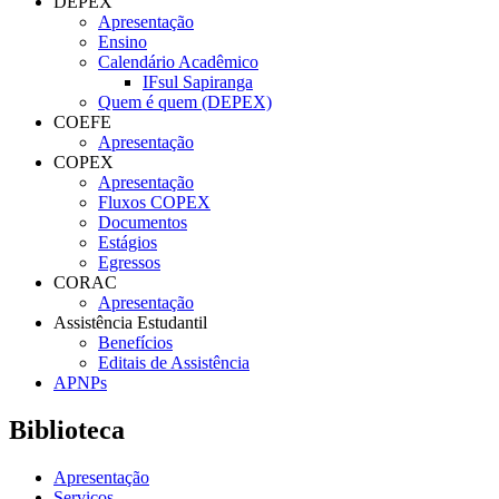
DEPEX
Apresentação
Ensino
Calendário Acadêmico
IFsul Sapiranga
Quem é quem (DEPEX)
COEFE
Apresentação
COPEX
Apresentação
Fluxos COPEX
Documentos
Estágios
Egressos
CORAC
Apresentação
Assistência Estudantil
Benefícios
Editais de Assistência
APNPs
Biblioteca
Apresentação
Serviços