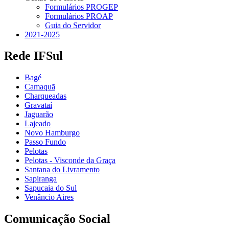
Formulários PROGEP
Formulários PROAP
Guia do Servidor
2021-2025
Rede IFSul
Bagé
Camaquã
Charqueadas
Gravataí
Jaguarão
Lajeado
Novo Hamburgo
Passo Fundo
Pelotas
Pelotas - Visconde da Graça
Santana do Livramento
Sapiranga
Sapucaia do Sul
Venâncio Aires
Comunicação Social