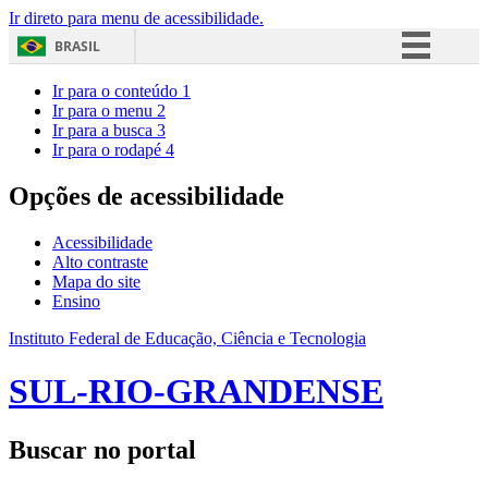
Ir direto para menu de acessibilidade.
BRASIL
Simplifique!
Ir para o conteúdo
1
Ir para o menu
2
Comunica BR
Ir para a busca
3
Ir para o rodapé
4
Participe
Acesso à informação
Opções de acessibilidade
Legislação
Acessibilidade
Canais
Alto contraste
Mapa do site
Ensino
Instituto Federal de Educação, Ciência e Tecnologia
SUL-RIO-GRANDENSE
Buscar no portal