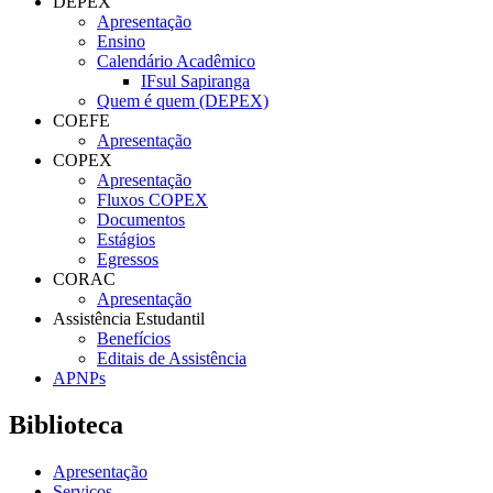
DEPEX
Apresentação
Ensino
Calendário Acadêmico
IFsul Sapiranga
Quem é quem (DEPEX)
COEFE
Apresentação
COPEX
Apresentação
Fluxos COPEX
Documentos
Estágios
Egressos
CORAC
Apresentação
Assistência Estudantil
Benefícios
Editais de Assistência
APNPs
Biblioteca
Apresentação
Serviços