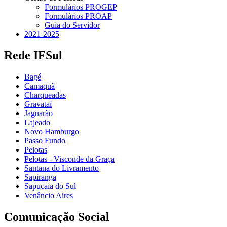
Formulários PROGEP
Formulários PROAP
Guia do Servidor
2021-2025
Rede IFSul
Bagé
Camaquã
Charqueadas
Gravataí
Jaguarão
Lajeado
Novo Hamburgo
Passo Fundo
Pelotas
Pelotas - Visconde da Graça
Santana do Livramento
Sapiranga
Sapucaia do Sul
Venâncio Aires
Comunicação Social