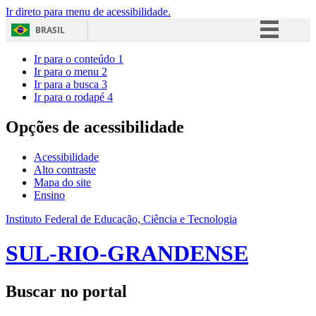
Ir direto para menu de acessibilidade.
BRASIL
Simplifique!
Ir para o conteúdo
1
Ir para o menu
2
Comunica BR
Ir para a busca
3
Ir para o rodapé
4
Participe
Acesso à informação
Opções de acessibilidade
Legislação
Acessibilidade
Canais
Alto contraste
Mapa do site
Ensino
Instituto Federal de Educação, Ciência e Tecnologia
SUL-RIO-GRANDENSE
Buscar no portal