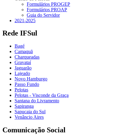
Formulários PROGEP
Formulários PROAP
Guia do Servidor
2021-2025
Rede IFSul
Bagé
Camaquã
Charqueadas
Gravataí
Jaguarão
Lajeado
Novo Hamburgo
Passo Fundo
Pelotas
Pelotas - Visconde da Graça
Santana do Livramento
Sapiranga
Sapucaia do Sul
Venâncio Aires
Comunicação Social