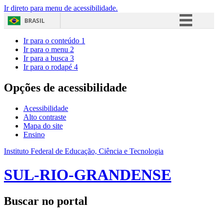
Ir direto para menu de acessibilidade.
BRASIL
Simplifique!
Ir para o conteúdo
1
Ir para o menu
2
Comunica BR
Ir para a busca
3
Ir para o rodapé
4
Participe
Acesso à informação
Opções de acessibilidade
Legislação
Acessibilidade
Canais
Alto contraste
Mapa do site
Ensino
Instituto Federal de Educação, Ciência e Tecnologia
SUL-RIO-GRANDENSE
Buscar no portal