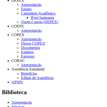
DEPEX
Apresentação
Ensino
Calendário Acadêmico
IFsul Sapiranga
Quem é quem (DEPEX)
COEFE
Apresentação
COPEX
Apresentação
Fluxos COPEX
Documentos
Estágios
Egressos
CORAC
Apresentação
Assistência Estudantil
Benefícios
Editais de Assistência
APNPs
Biblioteca
Apresentação
Serviços