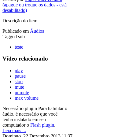
(apague ou troque os dados - está
desabilitado)
Descrição do item.
Publicado em
Áudios
Tagged sob
teste
Vídeo relacionado
play
pause
stop
mute
unmute
max volume
Necessário plugin
Para habilitar o
áudio, é necessário que você
tenha instalado em seu
computador o
Flash plugin
.
Leia mais ...
Domingo, 22 Dezembro 2013 11:37