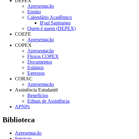
DEPEX
Apresentação
Ensino
Calendário Acadêmico
IFsul Sapiranga
Quem é quem (DEPEX)
COEFE
Apresentação
COPEX
Apresentação
Fluxos COPEX
Documentos
Estágios
Egressos
CORAC
Apresentação
Assistência Estudantil
Benefícios
Editais de Assistência
APNPs
Biblioteca
Apresentação
Serviços