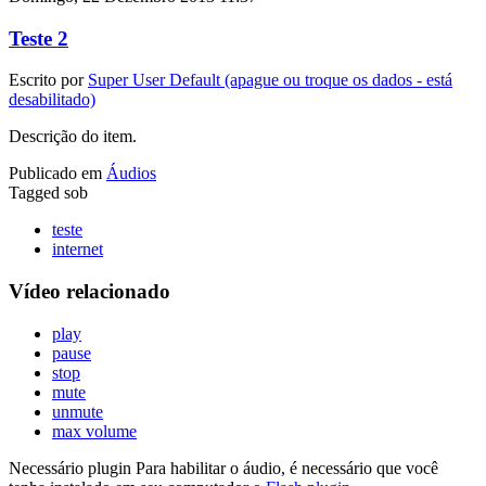
Teste 2
Escrito por
Super User Default (apague ou troque os dados - está
desabilitado)
Descrição do item.
Publicado em
Áudios
Tagged sob
teste
internet
Vídeo relacionado
play
pause
stop
mute
unmute
max volume
Necessário plugin
Para habilitar o áudio, é necessário que você