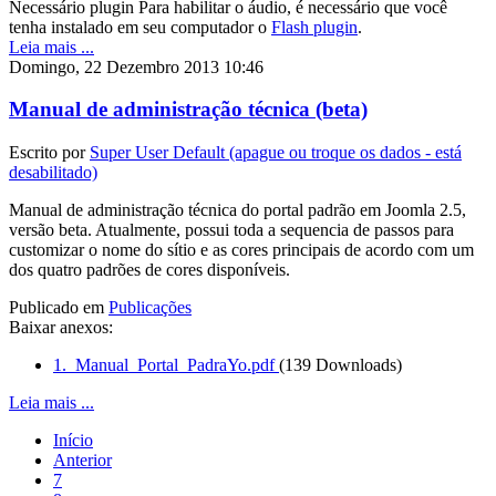
Necessário plugin
Para habilitar o áudio, é necessário que você
tenha instalado em seu computador o
Flash plugin
.
Leia mais ...
Domingo, 22 Dezembro 2013 10:46
Manual de administração técnica (beta)
Escrito por
Super User Default (apague ou troque os dados - está
desabilitado)
Manual de administração técnica do portal padrão em Joomla 2.5,
versão beta. Atualmente, possui toda a sequencia de passos para
customizar o nome do sítio e as cores principais de acordo com um
dos quatro padrões de cores disponíveis.
Publicado em
Publicações
Baixar anexos:
1._Manual_Portal_PadraYo.pdf
(139 Downloads)
Leia mais ...
Início
Anterior
7