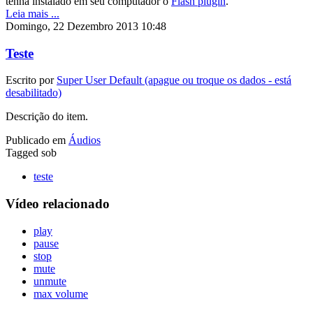
tenha instalado em seu computador o
Flash plugin
.
Leia mais ...
Domingo, 22 Dezembro 2013 10:48
Teste
Escrito por
Super User Default (apague ou troque os dados - está
desabilitado)
Descrição do item.
Publicado em
Áudios
Tagged sob
teste
Vídeo relacionado
play
pause
stop
mute
unmute
max volume