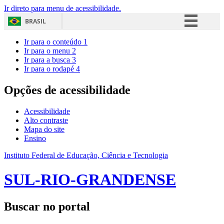
Ir direto para menu de acessibilidade.
BRASIL
Simplifique!
Ir para o conteúdo
1
Ir para o menu
2
Comunica BR
Ir para a busca
3
Ir para o rodapé
4
Participe
Acesso à informação
Opções de acessibilidade
Legislação
Acessibilidade
Canais
Alto contraste
Mapa do site
Ensino
Instituto Federal de Educação, Ciência e Tecnologia
SUL-RIO-GRANDENSE
Buscar no portal