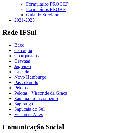
Formulários PROGEP
Formulários PROAP
Guia do Servidor
2021-2025
Rede IFSul
Bagé
Camaquã
Charqueadas
Gravataí
Jaguarão
Lajeado
Novo Hamburgo
Passo Fundo
Pelotas
Pelotas - Visconde da Graça
Santana do Livramento
Sapiranga
Sapucaia do Sul
Venâncio Aires
Comunicação Social