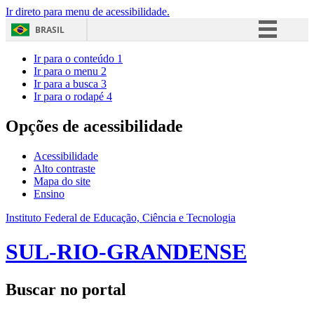
Ir direto para menu de acessibilidade.
BRASIL
Simplifique!
Ir para o conteúdo
1
Ir para o menu
2
Comunica BR
Ir para a busca
3
Ir para o rodapé
4
Participe
Acesso à informação
Opções de acessibilidade
Legislação
Acessibilidade
Canais
Alto contraste
Mapa do site
Ensino
Instituto Federal de Educação, Ciência e Tecnologia
SUL-RIO-GRANDENSE
Buscar no portal