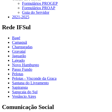
Formulários PROGEP
Formulários PROAP
Guia do Servidor
2021-2025
Rede IFSul
Bagé
Camaquã
Charqueadas
Gravataí
Jaguarão
Lajeado
Novo Hamburgo
Passo Fundo
Pelotas
Pelotas - Visconde da Graça
Santana do Livramento
Sapiranga
Sapucaia do Sul
Venâncio Aires
Comunicação Social