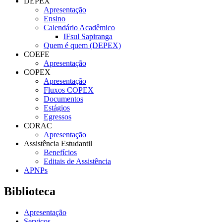
DEPEX
Apresentação
Ensino
Calendário Acadêmico
IFsul Sapiranga
Quem é quem (DEPEX)
COEFE
Apresentação
COPEX
Apresentação
Fluxos COPEX
Documentos
Estágios
Egressos
CORAC
Apresentação
Assistência Estudantil
Benefícios
Editais de Assistência
APNPs
Biblioteca
Apresentação
Serviços