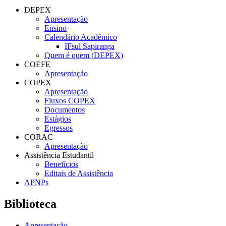
DEPEX
Apresentação
Ensino
Calendário Acadêmico
IFsul Sapiranga
Quem é quem (DEPEX)
COEFE
Apresentação
COPEX
Apresentação
Fluxos COPEX
Documentos
Estágios
Egressos
CORAC
Apresentação
Assistência Estudantil
Benefícios
Editais de Assistência
APNPs
Biblioteca
Apresentação