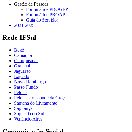
Gestão de Pessoas
Formulários PROGEP
Formulários PROAP
Guia do Servidor
2021-2025
Rede IFSul
Bagé
Camaquã
Charqueadas
Gravataí
Jaguarão
Lajeado
Novo Hamburgo
Passo Fundo
Pelotas
Pelotas - Visconde da Graça
Santana do Livramento
Sapiranga
Sapucaia do Sul
Venâncio Aires
Comunicação Social