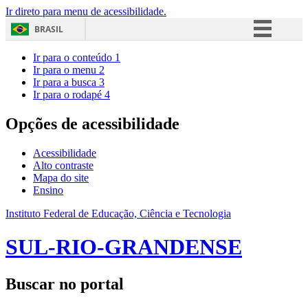
Ir direto para menu de acessibilidade.
BRASIL
Simplifique!
Ir para o conteúdo
1
Ir para o menu
2
Comunica BR
Ir para a busca
3
Ir para o rodapé
4
Participe
Acesso à informação
Opções de acessibilidade
Legislação
Acessibilidade
Canais
Alto contraste
Mapa do site
Ensino
Instituto Federal de Educação, Ciência e Tecnologia
SUL-RIO-GRANDENSE
Buscar no portal