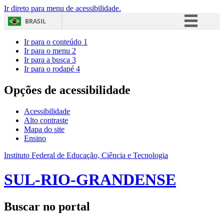
Ir direto para menu de acessibilidade.
BRASIL
Simplifique!
Ir para o conteúdo
1
Ir para o menu
2
Comunica BR
Ir para a busca
3
Ir para o rodapé
4
Participe
Acesso à informação
Opções de acessibilidade
Legislação
Acessibilidade
Canais
Alto contraste
Mapa do site
Ensino
Instituto Federal de Educação, Ciência e Tecnologia
SUL-RIO-GRANDENSE
Buscar no portal