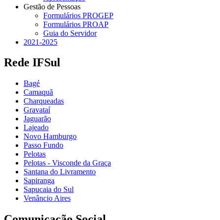
Gestão de Pessoas
Formulários PROGEP
Formulários PROAP
Guia do Servidor
2021-2025
Rede IFSul
Bagé
Camaquã
Charqueadas
Gravataí
Jaguarão
Lajeado
Novo Hamburgo
Passo Fundo
Pelotas
Pelotas - Visconde da Graça
Santana do Livramento
Sapiranga
Sapucaia do Sul
Venâncio Aires
Comunicação Social