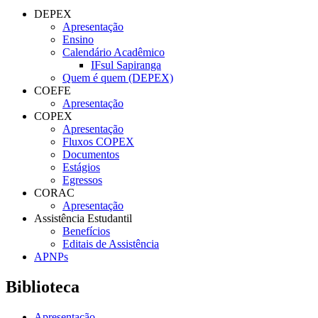
DEPEX
Apresentação
Ensino
Calendário Acadêmico
IFsul Sapiranga
Quem é quem (DEPEX)
COEFE
Apresentação
COPEX
Apresentação
Fluxos COPEX
Documentos
Estágios
Egressos
CORAC
Apresentação
Assistência Estudantil
Benefícios
Editais de Assistência
APNPs
Biblioteca
Apresentação