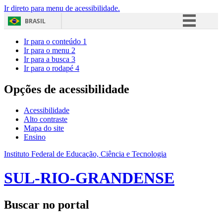
Ir direto para menu de acessibilidade.
BRASIL
Simplifique!
Ir para o conteúdo
1
Ir para o menu
2
Comunica BR
Ir para a busca
3
Ir para o rodapé
4
Participe
Acesso à informação
Opções de acessibilidade
Legislação
Acessibilidade
Canais
Alto contraste
Mapa do site
Ensino
Instituto Federal de Educação, Ciência e Tecnologia
SUL-RIO-GRANDENSE
Buscar no portal