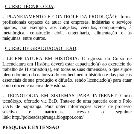
-
CURSO TÉCNICO EJA
:
- PLANEJAMENTO E CONTROLE DA PRODUÇÃO: forma
profissionais capazes de atuar em empresas, indústrias e serviços
ligados, por exemplo, aos calçados, veículos, componentes, à
metalúrgica, construção civil, engenharia, alimentação e às
máquinas, entre outros.
-
CURSO DE GRADUAÇÃO - EAD
:
- LICENCIATURA EM HISTÓRIA: O egresso do Curso de
Licenciatura em História deverá estar capacitado(a) ao exercício do
trabalho de Historiador(a), em todas as suas dimensões, o que supõe
pleno domínio da natureza do conhecimento histórico e das práticas
essenciais de sua produção e difusão, sendo licenciado(a) para atuar
como docente na área de História.
- TECNOLOGIA EM SISTEMAS PARA INTERNET: Curso
tecnólogo, ofertado via EaD. Trata-se de uma parceria com o Polo
UAB de Sapiranga. Para obter informações acerca de processo
seletivo e matrículas, acessar o seguinte
link: http://poloeadsapiranga.blogspot.com/
PESQUISA E EXTENSÃO