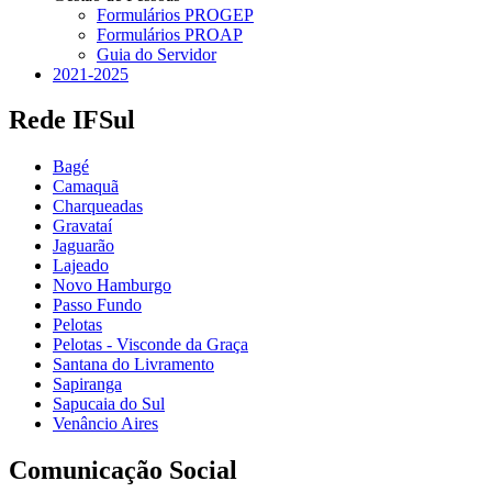
Formulários PROGEP
Formulários PROAP
Guia do Servidor
2021-2025
Rede IFSul
Bagé
Camaquã
Charqueadas
Gravataí
Jaguarão
Lajeado
Novo Hamburgo
Passo Fundo
Pelotas
Pelotas - Visconde da Graça
Santana do Livramento
Sapiranga
Sapucaia do Sul
Venâncio Aires
Comunicação Social