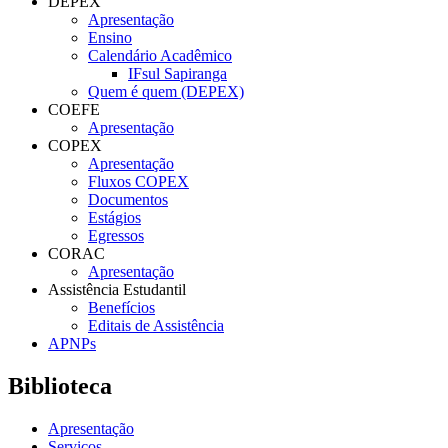
DEPEX
Apresentação
Ensino
Calendário Acadêmico
IFsul Sapiranga
Quem é quem (DEPEX)
COEFE
Apresentação
COPEX
Apresentação
Fluxos COPEX
Documentos
Estágios
Egressos
CORAC
Apresentação
Assistência Estudantil
Benefícios
Editais de Assistência
APNPs
Biblioteca
Apresentação
Serviços