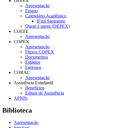
DEPEX
Apresentação
Ensino
Calendário Acadêmico
IFsul Sapiranga
Quem é quem (DEPEX)
COEFE
Apresentação
COPEX
Apresentação
Fluxos COPEX
Documentos
Estágios
Egressos
CORAC
Apresentação
Assistência Estudantil
Benefícios
Editais de Assistência
APNPs
Biblioteca
Apresentação
Serviços