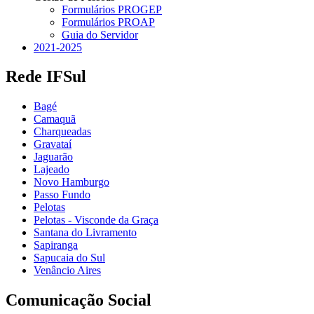
Formulários PROGEP
Formulários PROAP
Guia do Servidor
2021-2025
Rede IFSul
Bagé
Camaquã
Charqueadas
Gravataí
Jaguarão
Lajeado
Novo Hamburgo
Passo Fundo
Pelotas
Pelotas - Visconde da Graça
Santana do Livramento
Sapiranga
Sapucaia do Sul
Venâncio Aires
Comunicação Social