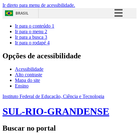
Ir direto para menu de acessibilidade.
BRASIL
Simplifique!
Ir para o conteúdo
1
Ir para o menu
2
Comunica BR
Ir para a busca
3
Ir para o rodapé
4
Participe
Acesso à informação
Opções de acessibilidade
Legislação
Acessibilidade
Canais
Alto contraste
Mapa do site
Ensino
Instituto Federal de Educação, Ciência e Tecnologia
SUL-RIO-GRANDENSE
Buscar no portal