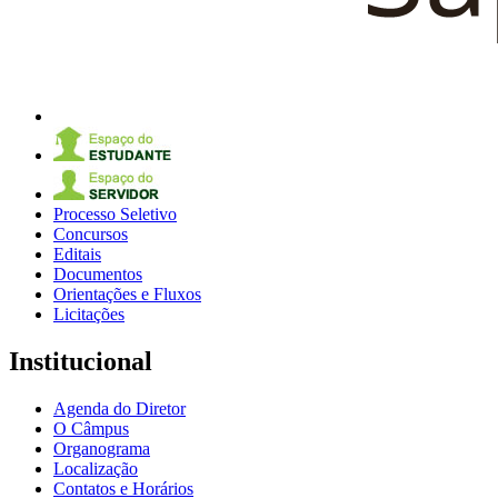
Processo Seletivo
Concursos
Editais
Documentos
Orientações e Fluxos
Licitações
Institucional
Agenda do Diretor
O Câmpus
Organograma
Localização
Contatos e Horários