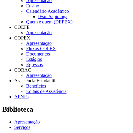
Apresentação
Ensino
Calendário Acadêmico
IFsul Sapiranga
Quem é quem (DEPEX)
COEFE
Apresentação
COPEX
Apresentação
Fluxos COPEX
Documentos
Estágios
Egressos
CORAC
Apresentação
Assistência Estudantil
Benefícios
Editais de Assistência
APNPs
Biblioteca
Apresentação
Serviços