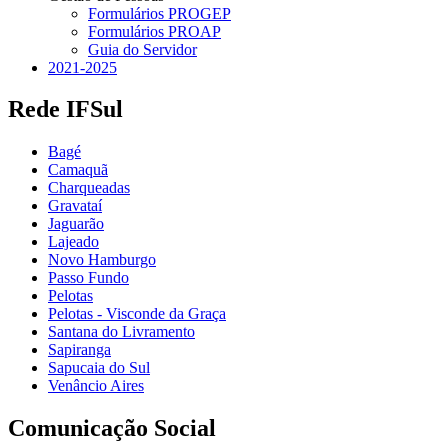
Formulários PROGEP
Formulários PROAP
Guia do Servidor
2021-2025
Rede IFSul
Bagé
Camaquã
Charqueadas
Gravataí
Jaguarão
Lajeado
Novo Hamburgo
Passo Fundo
Pelotas
Pelotas - Visconde da Graça
Santana do Livramento
Sapiranga
Sapucaia do Sul
Venâncio Aires
Comunicação Social