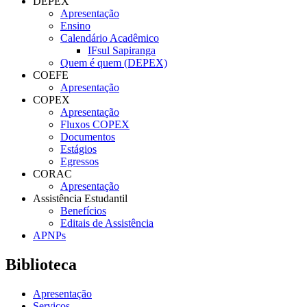
DEPEX
Apresentação
Ensino
Calendário Acadêmico
IFsul Sapiranga
Quem é quem (DEPEX)
COEFE
Apresentação
COPEX
Apresentação
Fluxos COPEX
Documentos
Estágios
Egressos
CORAC
Apresentação
Assistência Estudantil
Benefícios
Editais de Assistência
APNPs
Biblioteca
Apresentação
Serviços