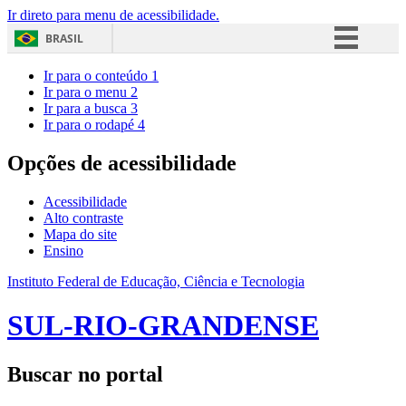
Ir direto para menu de acessibilidade.
BRASIL
Simplifique!
Ir para o conteúdo
1
Ir para o menu
2
Comunica BR
Ir para a busca
3
Ir para o rodapé
4
Participe
Acesso à informação
Opções de acessibilidade
Legislação
Acessibilidade
Canais
Alto contraste
Mapa do site
Ensino
Instituto Federal de Educação, Ciência e Tecnologia
SUL-RIO-GRANDENSE
Buscar no portal