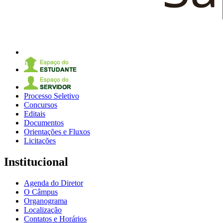
Processo Seletivo
Concursos
Editais
Documentos
Orientações e Fluxos
Licitações
Institucional
Agenda do Diretor
O Câmpus
Organograma
Localização
Contatos e Horários