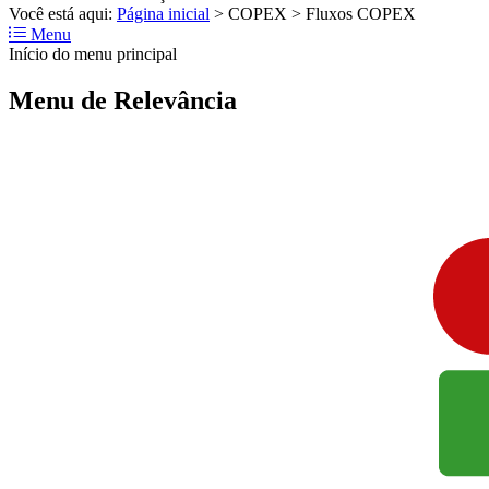
Você está aqui:
Página inicial
>
COPEX
>
Fluxos COPEX
Menu
Início do menu principal
Menu de Relevância