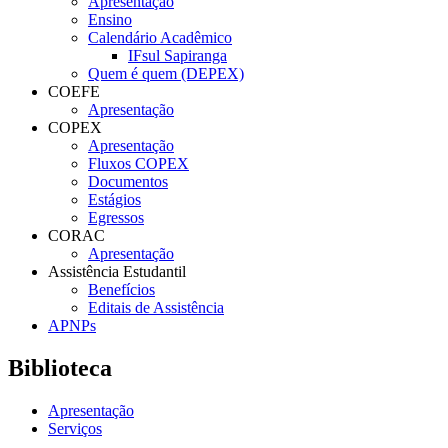
Apresentação
Ensino
Calendário Acadêmico
IFsul Sapiranga
Quem é quem (DEPEX)
COEFE
Apresentação
COPEX
Apresentação
Fluxos COPEX
Documentos
Estágios
Egressos
CORAC
Apresentação
Assistência Estudantil
Benefícios
Editais de Assistência
APNPs
Biblioteca
Apresentação
Serviços