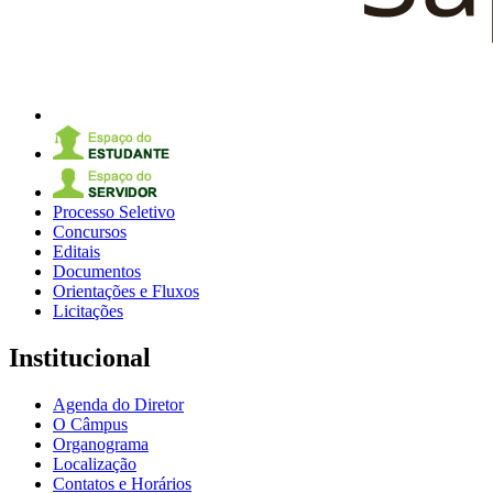
Processo Seletivo
Concursos
Editais
Documentos
Orientações e Fluxos
Licitações
Institucional
Agenda do Diretor
O Câmpus
Organograma
Localização
Contatos e Horários