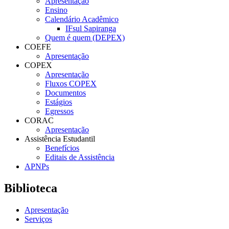
Apresentação
Ensino
Calendário Acadêmico
IFsul Sapiranga
Quem é quem (DEPEX)
COEFE
Apresentação
COPEX
Apresentação
Fluxos COPEX
Documentos
Estágios
Egressos
CORAC
Apresentação
Assistência Estudantil
Benefícios
Editais de Assistência
APNPs
Biblioteca
Apresentação
Serviços