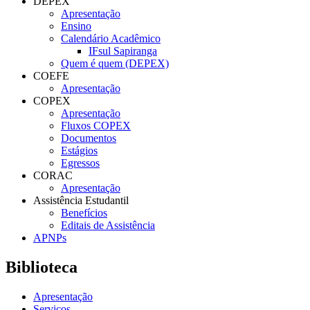
DEPEX
Apresentação
Ensino
Calendário Acadêmico
IFsul Sapiranga
Quem é quem (DEPEX)
COEFE
Apresentação
COPEX
Apresentação
Fluxos COPEX
Documentos
Estágios
Egressos
CORAC
Apresentação
Assistência Estudantil
Benefícios
Editais de Assistência
APNPs
Biblioteca
Apresentação
Serviços