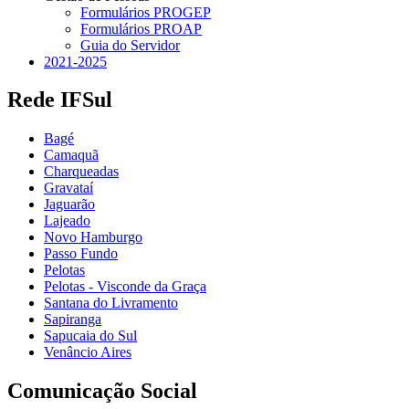
Formulários PROGEP
Formulários PROAP
Guia do Servidor
2021-2025
Rede IFSul
Bagé
Camaquã
Charqueadas
Gravataí
Jaguarão
Lajeado
Novo Hamburgo
Passo Fundo
Pelotas
Pelotas - Visconde da Graça
Santana do Livramento
Sapiranga
Sapucaia do Sul
Venâncio Aires
Comunicação Social