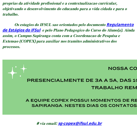
𝐩𝐫𝐨𝐩𝐫𝐢𝐚𝐬 𝐝𝐚 𝐚𝐭𝐢𝐯𝐢𝐝𝐚𝐝𝐞 𝐩𝐫𝐨𝐟𝐢𝐬𝐬𝐢𝐨𝐧𝐚𝐥 𝐞 𝐚 𝐜𝐨𝐧𝐭𝐞𝐱𝐭𝐮𝐚𝐥𝐢𝐳𝐚𝐜𝐚𝐨 𝐜𝐮𝐫𝐫𝐢𝐜𝐮𝐥𝐚𝐫,
𝐨𝐛𝐣𝐞𝐭𝐢𝐯𝐚𝐧𝐝𝐨 𝐨 𝐝𝐞𝐬𝐞𝐧𝐯𝐨𝐥𝐯𝐢𝐦𝐞𝐧𝐭𝐨 𝐝𝐨 𝐞𝐝𝐮𝐜𝐚𝐧𝐝𝐨 𝐩𝐚𝐫𝐚 𝐚 𝐯𝐢𝐝𝐚 𝐜𝐢𝐝𝐚𝐝𝐚 𝐞 𝐩𝐚𝐫𝐚 𝐨
𝐭𝐫𝐚𝐛𝐚𝐥𝐡𝐨.
𝐎𝐬 𝐞𝐬𝐭𝐚𝐠𝐢𝐨𝐬 𝐝𝐨 𝐈𝐅𝐒𝐔𝐋 𝐬𝐚𝐨 𝐨𝐫𝐢𝐞𝐧𝐭𝐚𝐝𝐨𝐬 𝐩𝐞𝐥𝐨 𝐝𝐨𝐜𝐮𝐦𝐞𝐧𝐭𝐨
Regulamento
de Estágios do IFSul
𝐞 𝐩𝐞𝐥𝐨 𝐏𝐥𝐚𝐧𝐨 𝐏𝐞𝐝𝐚𝐠𝐨𝐠𝐢𝐜𝐨 𝐝𝐨 𝐂𝐮𝐫𝐬𝐨 𝐝𝐨 𝐀𝐥𝐮𝐧𝐨(𝐚). 𝐀𝐢𝐧𝐝𝐚
𝐚𝐬𝐬𝐢𝐦, 𝐨 𝐂𝐚𝐦𝐩𝐮𝐬 𝐒𝐚𝐩𝐢𝐫𝐚𝐧𝐠𝐚 𝐜𝐨𝐧𝐭𝐚 𝐜𝐨𝐦 𝐚 𝐂𝐨𝐨𝐫𝐝𝐞𝐧𝐚𝐜𝐚𝐨 𝐝𝐞 𝐏𝐞𝐬𝐪𝐮𝐢𝐬𝐚 𝐞
𝐄𝐱𝐭𝐞𝐧𝐬𝐚𝐨 (𝐂𝐎𝐏𝐄𝐗) 𝐩𝐚𝐫𝐚 𝐚𝐮𝐱𝐢𝐥𝐢𝐚𝐫 𝐧𝐨𝐬 𝐭𝐫𝐚𝐦𝐢𝐭𝐞𝐬 𝐚𝐝𝐦𝐢𝐧𝐢𝐬𝐭𝐫𝐚𝐭𝐢𝐯𝐨𝐬 𝐝𝐨𝐬
𝐩𝐫𝐨𝐜𝐞𝐬𝐬𝐨𝐬.
# 𝐯𝐢𝐚 𝐞𝐦𝐚𝐢𝐥:
sg-copex@ifsul.edu.br