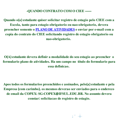
-𝐐𝐔𝐀𝐍𝐃𝐎 𝐂𝐎𝐍𝐓𝐑𝐀𝐓𝐎 𝐂𝐎𝐌 𝐎 𝐂𝐈𝐄𝐄 ------
𝐐𝐮𝐚𝐧𝐝𝐨 𝐨(𝐚) 𝐞𝐬𝐭𝐮𝐝𝐚𝐧𝐭𝐞 𝐪𝐮𝐢𝐬𝐞𝐫 𝐬𝐨𝐥𝐢𝐜𝐢𝐭𝐚𝐫 𝐫𝐞𝐠𝐢𝐬𝐭𝐫𝐨 𝐝𝐞 𝐞𝐬𝐭𝐚𝐠𝐢𝐨 𝐩𝐞𝐥𝐨 𝐂𝐈𝐄𝐄 𝐜𝐨𝐦 𝐚
𝐄𝐬𝐜𝐨𝐥𝐚, 𝐭𝐚𝐧𝐭𝐨 𝐩𝐚𝐫𝐚 𝐞𝐬𝐭𝐚𝐠𝐢𝐨 𝐨𝐛𝐫𝐢𝐠𝐚𝐭𝐨𝐫𝐢𝐨 𝐨𝐮 𝐧𝐚𝐨-𝐨𝐛𝐫𝐢𝐠𝐚𝐭𝐨𝐫𝐢𝐨, 𝐝𝐞𝐯𝐞𝐫𝐚
𝐩𝐫𝐞𝐞𝐧𝐜𝐡𝐞𝐫 𝐬𝐨𝐦𝐞𝐧𝐭𝐞 𝐨
𝐏𝐋𝐀𝐍𝐎 𝐃𝐄 𝐀𝐓𝐈𝐕𝐈𝐃𝐀𝐃𝐄𝐒
𝐞 𝐞𝐧𝐯𝐢𝐚𝐫 𝐩𝐨𝐫 𝐞-𝐦𝐚𝐢𝐥 𝐜𝐨𝐦 𝐚
𝐜𝐨𝐩𝐢𝐚 𝐝𝐨 𝐜𝐨𝐧𝐭𝐫𝐚𝐭𝐨 𝐝𝐨 𝐂𝐈𝐄𝐄 𝐬𝐨𝐥𝐢𝐜𝐢𝐭𝐚𝐧𝐝𝐨 𝐫𝐞𝐠𝐢𝐬𝐭𝐫𝐨 𝐝𝐞 𝐞𝐬𝐭𝐚𝐠𝐢𝐨 𝐨𝐛𝐫𝐢𝐠𝐚𝐭𝐨𝐫𝐢𝐨 𝐨𝐮
𝐧𝐚𝐨-𝐨𝐛𝐫𝐢𝐠𝐚𝐭𝐨𝐫𝐢𝐨.
𝐎(𝐀) 𝐞𝐬𝐭𝐮𝐝𝐚𝐧𝐭𝐞 𝐝𝐞𝐯𝐞𝐫𝐚 𝐝𝐞𝐟𝐢𝐧𝐢𝐫 𝐚 𝐦𝐨𝐝𝐚𝐥𝐢𝐝𝐚𝐝𝐞 𝐝𝐨 𝐬𝐞𝐮 𝐞𝐬𝐭𝐚𝐠𝐢𝐨 𝐚𝐨 𝐩𝐫𝐞𝐞𝐧𝐜𝐡𝐞𝐫 𝐨
𝐟𝐨𝐫𝐦𝐮𝐥𝐚𝐫𝐢𝐨 𝐩𝐥𝐚𝐧𝐨 𝐝𝐞 𝐚𝐭𝐢𝐯𝐢𝐝𝐚𝐝𝐞𝐬. 𝐇𝐚 𝐮𝐦 𝐜𝐚𝐦𝐩𝐨 𝐧𝐨 𝐭𝐢𝐭𝐮𝐥𝐨 𝐝𝐨 𝐟𝐨𝐫𝐦𝐮𝐥𝐚𝐫𝐢𝐨 𝐩𝐚𝐫𝐚
𝐞𝐬𝐬𝐚 𝐝𝐞𝐟𝐢𝐧𝐢𝐜𝐚𝐨.
𝐀𝐩𝐨𝐬 𝐭𝐨𝐝𝐨𝐬 𝐨𝐬 𝐟𝐨𝐫𝐦𝐮𝐥𝐚𝐫𝐢𝐨𝐬 𝐩𝐫𝐞𝐞𝐧𝐜𝐡𝐢𝐝𝐨𝐬 𝐞 𝐚𝐬𝐬𝐢𝐧𝐚𝐝𝐨𝐬, 𝐩𝐞𝐥𝐨(𝐚) 𝐞𝐬𝐭𝐮𝐝𝐚𝐧𝐭𝐞 𝐞 𝐩𝐞𝐥𝐚
𝐄𝐦𝐩𝐫𝐞𝐬𝐚 (𝐜𝐨𝐦 𝐜𝐚𝐫𝐢𝐦𝐛𝐨), 𝐨𝐬 𝐦𝐞𝐬𝐦𝐨𝐬 𝐝𝐞𝐯𝐞𝐫𝐚𝐨 𝐬𝐞𝐫 𝐞𝐧𝐯𝐢𝐚𝐝𝐨𝐬 𝐩𝐚𝐫𝐚 𝐨 𝐞𝐧𝐝𝐞𝐫𝐞𝐜𝐨
𝐝𝐞 𝐞𝐦𝐚𝐢𝐥 𝐝𝐚 𝐂𝐎𝐏𝐄𝐗: 𝐒𝐆-𝐂𝐎𝐏𝐄𝐗@𝐈𝐅𝐒𝐔𝐋.𝐄𝐃𝐔.𝐁𝐑. 𝐍𝐨 𝐚𝐬𝐬𝐮𝐧𝐭𝐨 𝐝𝐞𝐯𝐞𝐫𝐚
𝐜𝐨𝐧𝐬𝐭𝐚𝐫: 𝐬𝐨𝐥𝐢𝐜𝐢𝐭𝐚𝐜𝐚𝐨 𝐝𝐞 𝐫𝐞𝐠𝐢𝐬𝐭𝐫𝐨 𝐝𝐞 𝐞𝐬𝐭𝐚𝐠𝐢𝐨.