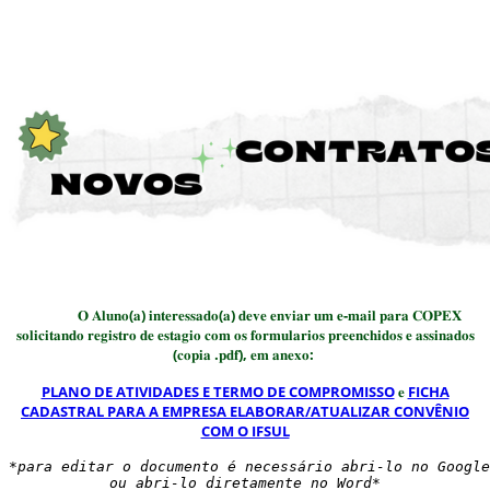
𝐎 𝐀𝐥𝐮𝐧𝐨(𝐚) 𝐢𝐧𝐭𝐞𝐫𝐞𝐬𝐬𝐚𝐝𝐨(𝐚) 𝐝𝐞𝐯𝐞 𝐞𝐧𝐯𝐢𝐚𝐫 𝐮𝐦 𝐞-𝐦𝐚𝐢𝐥 𝐩𝐚𝐫𝐚 𝐂𝐎𝐏𝐄𝐗
𝐬𝐨𝐥𝐢𝐜𝐢𝐭𝐚𝐧𝐝𝐨 𝐫𝐞𝐠𝐢𝐬𝐭𝐫𝐨 𝐝𝐞 𝐞𝐬𝐭𝐚𝐠𝐢𝐨 𝐜𝐨𝐦 𝐨𝐬 𝐟𝐨𝐫𝐦𝐮𝐥𝐚𝐫𝐢𝐨𝐬 𝐩𝐫𝐞𝐞𝐧𝐜𝐡𝐢𝐝𝐨𝐬 𝐞 𝐚𝐬𝐬𝐢𝐧𝐚𝐝𝐨𝐬
(𝐜𝐨𝐩𝐢𝐚 .𝐩𝐝𝐟), 𝐞𝐦 𝐚𝐧𝐞𝐱𝐨:
PLANO DE ATIVIDADES E TERMO DE COMPROMISSO
𝐞
FICHA
CADASTRAL PARA A EMPRESA ELABORAR/ATUALIZAR CONVÊNIO
COM O IFSUL
*para editar o documento é necessário abri-lo no Googl
ou abri-lo diretamente no Word*