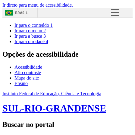
Ir direto para menu de acessibilidade.
BRASIL
Simplifique!
Ir para o conteúdo
1
Ir para o menu
2
Comunica BR
Ir para a busca
3
Ir para o rodapé
4
Participe
Acesso à informação
Opções de acessibilidade
Legislação
Acessibilidade
Canais
Alto contraste
Mapa do site
Ensino
Instituto Federal de Educação, Ciência e Tecnologia
SUL-RIO-GRANDENSE
Buscar no portal