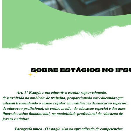
𝐀𝐫𝐭. 𝟏° 𝐄𝐬𝐭𝐚𝐠𝐢𝐨 𝐞 𝐚𝐭𝐨 𝐞𝐝𝐮𝐜𝐚𝐭𝐢𝐯𝐨 𝐞𝐬𝐜𝐨𝐥𝐚𝐫 𝐬𝐮𝐩𝐞𝐫𝐯𝐢𝐬𝐢𝐨𝐧𝐚𝐝𝐨,
𝐝𝐞𝐬𝐞𝐧𝐯𝐨𝐥𝐯𝐢𝐝𝐨 𝐧𝐨 𝐚𝐦𝐛𝐢𝐞𝐧𝐭𝐞 𝐝𝐞 𝐭𝐫𝐚𝐛𝐚𝐥𝐡𝐨, 𝐩𝐫𝐨𝐩𝐨𝐫𝐜𝐢𝐨𝐧𝐚𝐝𝐨 𝐚𝐨𝐬 𝐞𝐝𝐮𝐜𝐚𝐧𝐝𝐨𝐬 𝐪𝐮𝐞
𝐞𝐬𝐭𝐞𝐣𝐚𝐦 𝐟𝐫𝐞𝐪𝐮𝐞𝐧𝐭𝐚𝐧𝐝𝐨 𝐨 𝐞𝐧𝐬𝐢𝐧𝐨 𝐫𝐞𝐠𝐮𝐥𝐚𝐫 𝐞𝐦 𝐢𝐧𝐬𝐭𝐢𝐭𝐮𝐢𝐜𝐨𝐞𝐬 𝐝𝐞 𝐞𝐝𝐮𝐜𝐚𝐜𝐚𝐨 𝐬𝐮𝐩𝐞𝐫𝐢𝐨𝐫,
𝐝𝐞 𝐞𝐝𝐮𝐜𝐚𝐜𝐚𝐨 𝐩𝐫𝐨𝐟𝐢𝐬𝐬𝐢𝐨𝐧𝐚𝐥, 𝐝𝐞 𝐞𝐧𝐬𝐢𝐧𝐨 𝐦𝐞𝐝𝐢𝐨, 𝐝𝐚 𝐞𝐝𝐮𝐜𝐚𝐜𝐚𝐨 𝐞𝐬𝐩𝐞𝐜𝐢𝐚𝐥 𝐞 𝐝𝐨𝐬 𝐚𝐧𝐨𝐬
𝐟𝐢𝐧𝐚𝐢𝐬 𝐝𝐨 𝐞𝐧𝐬𝐢𝐧𝐨 𝐟𝐮𝐧𝐝𝐚𝐦𝐞𝐧𝐭𝐚𝐥, 𝐧𝐚 𝐦𝐨𝐝𝐚𝐥𝐢𝐝𝐚𝐝𝐞 𝐩𝐫𝐨𝐟𝐢𝐬𝐬𝐢𝐨𝐧𝐚𝐥 𝐝𝐚 𝐞𝐝𝐮𝐜𝐚𝐜𝐚𝐨 𝐝𝐞
𝐣𝐨𝐯𝐞𝐧𝐬 𝐞 𝐚𝐝𝐮𝐥𝐭𝐨𝐬.
𝐏𝐚𝐫𝐚𝐠𝐫𝐚𝐟𝐨 𝐮𝐧𝐢𝐜𝐨 - 𝐎 𝐞𝐬𝐭𝐚𝐠𝐢𝐨 𝐯𝐢𝐬𝐚 𝐚𝐨 𝐚𝐩𝐫𝐞𝐧𝐝𝐢𝐳𝐚𝐝𝐨 𝐝𝐞 𝐜𝐨𝐦𝐩𝐞𝐭𝐞𝐧𝐜𝐢𝐚𝐬