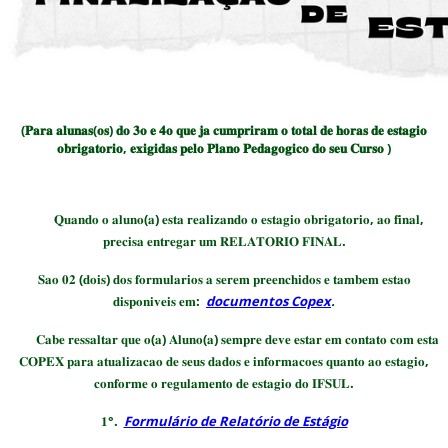
(𝐏𝐚𝐫𝐚 𝐚𝐥𝐮𝐧𝐚𝐬(𝐨𝐬) 𝐝𝐨 𝟑𝐨 𝐞 𝟒𝐨 𝐪𝐮𝐞 𝐣𝐚 𝐜𝐮𝐦𝐩𝐫𝐢𝐫𝐚𝐦 𝐨 𝐭𝐨𝐭𝐚𝐥 𝐝𝐞 𝐡𝐨𝐫𝐚𝐬 𝐝𝐞 𝐞𝐬𝐭𝐚𝐠𝐢𝐨
𝐨𝐛𝐫𝐢𝐠𝐚𝐭𝐨𝐫𝐢𝐨, 𝐞𝐱𝐢𝐠𝐢𝐝𝐚𝐬 𝐩𝐞𝐥𝐨 𝐏𝐥𝐚𝐧𝐨 𝐏𝐞𝐝𝐚𝐠𝐨𝐠𝐢𝐜𝐨 𝐝𝐨 𝐬𝐞𝐮 𝐂𝐮𝐫𝐬𝐨 )
𝐐𝐮𝐚𝐧𝐝𝐨 𝐨 𝐚𝐥𝐮𝐧𝐨(𝐚) 𝐞𝐬𝐭𝐚 𝐫𝐞𝐚𝐥𝐢𝐳𝐚𝐧𝐝𝐨 𝐨 𝐞𝐬𝐭𝐚𝐠𝐢𝐨 𝐨𝐛𝐫𝐢𝐠𝐚𝐭𝐨𝐫𝐢𝐨, 𝐚𝐨 𝐟𝐢𝐧𝐚𝐥,
𝐩𝐫𝐞𝐜𝐢𝐬𝐚 𝐞𝐧𝐭𝐫𝐞𝐠𝐚𝐫 𝐮𝐦 𝐑𝐄𝐋𝐀𝐓𝐎𝐑𝐈𝐎 𝐅𝐈𝐍𝐀𝐋.
𝐒𝐚𝐨 𝟎𝟐 (𝐝𝐨𝐢𝐬) 𝐝𝐨𝐬 𝐟𝐨𝐫𝐦𝐮𝐥𝐚𝐫𝐢𝐨𝐬 𝐚 𝐬𝐞𝐫𝐞𝐦 𝐩𝐫𝐞𝐞𝐧𝐜𝐡𝐢𝐝𝐨𝐬 𝐞 𝐭𝐚𝐦𝐛𝐞𝐦 𝐞𝐬𝐭𝐚𝐨
𝐝𝐢𝐬𝐩𝐨𝐧𝐢𝐯𝐞𝐢𝐬 𝐞𝐦:
documentos Copex
.
𝐂𝐚𝐛𝐞 𝐫𝐞𝐬𝐬𝐚𝐥𝐭𝐚𝐫 𝐪𝐮𝐞 𝐨(𝐚) 𝐀𝐥𝐮𝐧𝐨(𝐚) 𝐬𝐞𝐦𝐩𝐫𝐞 𝐝𝐞𝐯𝐞 𝐞𝐬𝐭𝐚𝐫 𝐞𝐦 𝐜𝐨𝐧𝐭𝐚𝐭𝐨 𝐜𝐨𝐦 𝐞𝐬𝐭𝐚
𝐂𝐎𝐏𝐄𝐗 𝐩𝐚𝐫𝐚 𝐚𝐭𝐮𝐚𝐥𝐢𝐳𝐚𝐜𝐚𝐨 𝐝𝐞 𝐬𝐞𝐮𝐬 𝐝𝐚𝐝𝐨𝐬 𝐞 𝐢𝐧𝐟𝐨𝐫𝐦𝐚𝐜𝐨𝐞𝐬 𝐪𝐮𝐚𝐧𝐭𝐨 𝐚𝐨 𝐞𝐬𝐭𝐚𝐠𝐢𝐨,
𝐜𝐨𝐧𝐟𝐨𝐫𝐦𝐞 𝐨 𝐫𝐞𝐠𝐮𝐥𝐚𝐦𝐞𝐧𝐭𝐨 𝐝𝐞 𝐞𝐬𝐭𝐚𝐠𝐢𝐨 𝐝𝐨 𝐈𝐅𝐒𝐔𝐋.
𝟏°.
Formulário de Relatório de Estágio