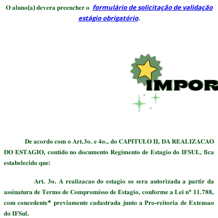
𝐎 𝐚𝐥𝐮𝐧𝐨(𝐚) 𝐝𝐞𝐯𝐞𝐫𝐚 𝐩𝐫𝐞𝐞𝐧𝐜𝐡𝐞𝐫 𝐨
formulário de solicitação de validação
estágio obrigatório
.
𝐃𝐞 𝐚𝐜𝐨𝐫𝐝𝐨 𝐜𝐨𝐦 𝐨 𝐀𝐫𝐭.𝟑𝐨. 𝐞 𝟒𝐨., 𝐝𝐨 𝐂𝐀𝐏𝐈𝐓𝐔𝐋𝐎 𝐈𝐈, 𝐃𝐀 𝐑𝐄𝐀𝐋𝐈𝐙𝐀𝐂𝐀𝐎
𝐃𝐎 𝐄𝐒𝐓𝐀𝐆𝐈𝐎, 𝐜𝐨𝐧𝐭𝐢𝐝𝐨 𝐧𝐨 𝐝𝐨𝐜𝐮𝐦𝐞𝐧𝐭𝐨 𝐑𝐞𝐠𝐢𝐦𝐞𝐧𝐭𝐨 𝐝𝐞 𝐄𝐬𝐭𝐚𝐠𝐢𝐨 𝐝𝐨 𝐈𝐅𝐒𝐔𝐋, 𝐟𝐢𝐜𝐚
𝐞𝐬𝐭𝐚𝐛𝐞𝐥𝐞𝐜𝐢𝐝𝐨 𝐪𝐮𝐞:
𝐀𝐫𝐭. 𝟑𝐨. 𝐀 𝐫𝐞𝐚𝐥𝐢𝐳𝐚𝐜𝐚𝐨 𝐝𝐨 𝐞𝐬𝐭𝐚𝐠𝐢𝐨 𝐬𝐨 𝐬𝐞𝐫𝐚 𝐚𝐮𝐭𝐨𝐫𝐢𝐳𝐚𝐝𝐚 𝐚 𝐩𝐚𝐫𝐭𝐢𝐫 𝐝𝐚
𝐚𝐬𝐬𝐢𝐧𝐚𝐭𝐮𝐫𝐚 𝐝𝐞 𝐓𝐞𝐫𝐦𝐨 𝐝𝐞 𝐂𝐨𝐦𝐩𝐫𝐨𝐦𝐢𝐬𝐬𝐨 𝐝𝐞 𝐄𝐬𝐭𝐚𝐠𝐢𝐨, 𝐜𝐨𝐧𝐟𝐨𝐫𝐦𝐞 𝐚 𝐋𝐞𝐢 𝐧° 𝟏𝟏.𝟕𝟖𝟖,
𝐜𝐨𝐦 𝐜𝐨𝐧𝐜𝐞𝐝𝐞𝐧𝐭𝐞* 𝐩𝐫𝐞𝐯𝐢𝐚𝐦𝐞𝐧𝐭𝐞 𝐜𝐚𝐝𝐚𝐬𝐭𝐫𝐚𝐝𝐚 𝐣𝐮𝐧𝐭𝐨 𝐚 𝐏𝐫𝐨-𝐫𝐞𝐢𝐭𝐨𝐫𝐢𝐚 𝐝𝐞 𝐄𝐱𝐭𝐞𝐧𝐬𝐚𝐨
𝐝𝐨 𝐈𝐅𝐒𝐮𝐥.