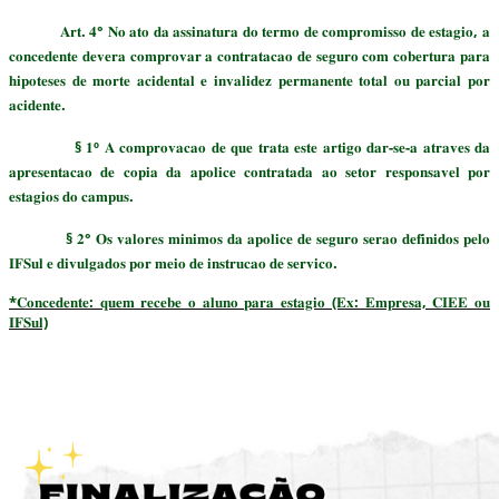
𝐀𝐫𝐭. 𝟒° 𝐍𝐨 𝐚𝐭𝐨 𝐝𝐚 𝐚𝐬𝐬𝐢𝐧𝐚𝐭𝐮𝐫𝐚 𝐝𝐨 𝐭𝐞𝐫𝐦𝐨 𝐝𝐞 𝐜𝐨𝐦𝐩𝐫𝐨𝐦𝐢𝐬𝐬𝐨 𝐝𝐞 𝐞𝐬𝐭𝐚𝐠𝐢𝐨, 𝐚
𝐜𝐨𝐧𝐜𝐞𝐝𝐞𝐧𝐭𝐞 𝐝𝐞𝐯𝐞𝐫𝐚 𝐜𝐨𝐦𝐩𝐫𝐨𝐯𝐚𝐫 𝐚 𝐜𝐨𝐧𝐭𝐫𝐚𝐭𝐚𝐜𝐚𝐨 𝐝𝐞 𝐬𝐞𝐠𝐮𝐫𝐨 𝐜𝐨𝐦 𝐜𝐨𝐛𝐞𝐫𝐭𝐮𝐫𝐚 𝐩𝐚𝐫𝐚
𝐡𝐢𝐩𝐨𝐭𝐞𝐬𝐞𝐬 𝐝𝐞 𝐦𝐨𝐫𝐭𝐞 𝐚𝐜𝐢𝐝𝐞𝐧𝐭𝐚𝐥 𝐞 𝐢𝐧𝐯𝐚𝐥𝐢𝐝𝐞𝐳 𝐩𝐞𝐫𝐦𝐚𝐧𝐞𝐧𝐭𝐞 𝐭𝐨𝐭𝐚𝐥 𝐨𝐮 𝐩𝐚𝐫𝐜𝐢𝐚𝐥 𝐩𝐨𝐫
𝐚𝐜𝐢𝐝𝐞𝐧𝐭𝐞.
§ 𝟏º 𝐀 𝐜𝐨𝐦𝐩𝐫𝐨𝐯𝐚𝐜𝐚𝐨 𝐝𝐞 𝐪𝐮𝐞 𝐭𝐫𝐚𝐭𝐚 𝐞𝐬𝐭𝐞 𝐚𝐫𝐭𝐢𝐠𝐨 𝐝𝐚𝐫-𝐬𝐞-𝐚 𝐚𝐭𝐫𝐚𝐯𝐞𝐬 𝐝𝐚
𝐚𝐩𝐫𝐞𝐬𝐞𝐧𝐭𝐚𝐜𝐚𝐨 𝐝𝐞 𝐜𝐨𝐩𝐢𝐚 𝐝𝐚 𝐚𝐩𝐨𝐥𝐢𝐜𝐞 𝐜𝐨𝐧𝐭𝐫𝐚𝐭𝐚𝐝𝐚 𝐚𝐨 𝐬𝐞𝐭𝐨𝐫 𝐫𝐞𝐬𝐩𝐨𝐧𝐬𝐚𝐯𝐞𝐥 𝐩𝐨𝐫
𝐞𝐬𝐭𝐚𝐠𝐢𝐨𝐬 𝐝𝐨 𝐜𝐚𝐦𝐩𝐮𝐬.
§ 𝟐° 𝐎𝐬 𝐯𝐚𝐥𝐨𝐫𝐞𝐬 𝐦𝐢𝐧𝐢𝐦𝐨𝐬 𝐝𝐚 𝐚𝐩𝐨𝐥𝐢𝐜𝐞 𝐝𝐞 𝐬𝐞𝐠𝐮𝐫𝐨 𝐬𝐞𝐫𝐚𝐨 𝐝𝐞𝐟𝐢𝐧𝐢𝐝𝐨𝐬 𝐩𝐞𝐥𝐨
𝐈𝐅𝐒𝐮𝐥 𝐞 𝐝𝐢𝐯𝐮𝐥𝐠𝐚𝐝𝐨𝐬 𝐩𝐨𝐫 𝐦𝐞𝐢𝐨 𝐝𝐞 𝐢𝐧𝐬𝐭𝐫𝐮𝐜𝐚𝐨 𝐝𝐞 𝐬𝐞𝐫𝐯𝐢𝐜𝐨.
*𝐂𝐨𝐧𝐜𝐞𝐝𝐞𝐧𝐭𝐞: 𝐪𝐮𝐞𝐦 𝐫𝐞𝐜𝐞𝐛𝐞 𝐨 𝐚𝐥𝐮𝐧𝐨 𝐩𝐚𝐫𝐚 𝐞𝐬𝐭𝐚𝐠𝐢𝐨 (𝐄𝐱: 𝐄𝐦𝐩𝐫𝐞𝐬𝐚, 𝐂𝐈𝐄𝐄 𝐨𝐮
𝐈𝐅𝐒𝐮𝐥)