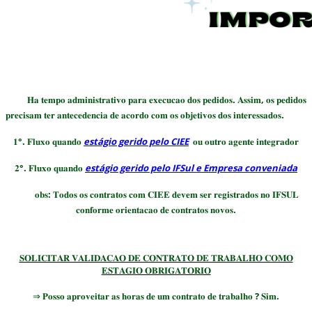
𝐇𝐚 𝐭𝐞𝐦𝐩𝐨 𝐚𝐝𝐦𝐢𝐧𝐢𝐬𝐭𝐫𝐚𝐭𝐢𝐯𝐨 𝐩𝐚𝐫𝐚 𝐞𝐱𝐞𝐜𝐮𝐜𝐚𝐨 𝐝𝐨𝐬 𝐩𝐞𝐝𝐢𝐝𝐨𝐬. 𝐀𝐬𝐬𝐢𝐦, 𝐨𝐬 𝐩𝐞𝐝𝐢𝐝𝐨𝐬
𝐩𝐫𝐞𝐜𝐢𝐬𝐚𝐦 𝐭𝐞𝐫 𝐚𝐧𝐭𝐞𝐜𝐞𝐝𝐞𝐧𝐜𝐢𝐚 𝐝𝐞 𝐚𝐜𝐨𝐫𝐝𝐨 𝐜𝐨𝐦 𝐨𝐬 𝐨𝐛𝐣𝐞𝐭𝐢𝐯𝐨𝐬 𝐝𝐨𝐬 𝐢𝐧𝐭𝐞𝐫𝐞𝐬𝐬𝐚𝐝𝐨𝐬.
𝟏°. 𝐅𝐥𝐮𝐱𝐨 𝐪𝐮𝐚𝐧𝐝𝐨
estágio gerido pelo CIEE
𝐨𝐮 𝐨𝐮𝐭𝐫𝐨 𝐚𝐠𝐞𝐧𝐭𝐞 𝐢𝐧𝐭𝐞𝐠𝐫𝐚𝐝𝐨𝐫
𝟐°. 𝐅𝐥𝐮𝐱𝐨 𝐪𝐮𝐚𝐧𝐝𝐨
estágio gerido pelo IFSul e Empresa conveniada
𝐨𝐛𝐬: 𝐓𝐨𝐝𝐨𝐬 𝐨𝐬 𝐜𝐨𝐧𝐭𝐫𝐚𝐭𝐨𝐬 𝐜𝐨𝐦 𝐂𝐈𝐄𝐄 𝐝𝐞𝐯𝐞𝐦 𝐬𝐞𝐫 𝐫𝐞𝐠𝐢𝐬𝐭𝐫𝐚𝐝𝐨𝐬 𝐧𝐨 𝐈𝐅𝐒𝐔𝐋
𝐜𝐨𝐧𝐟𝐨𝐫𝐦𝐞 𝐨𝐫𝐢𝐞𝐧𝐭𝐚𝐜𝐚𝐨 𝐝𝐞 𝐜𝐨𝐧𝐭𝐫𝐚𝐭𝐨𝐬 𝐧𝐨𝐯𝐨𝐬.
𝐒𝐎𝐋𝐈𝐂𝐈𝐓𝐀𝐑 𝐕𝐀𝐋𝐈𝐃𝐀𝐂𝐀𝐎 𝐃𝐄 𝐂𝐎𝐍𝐓𝐑𝐀𝐓𝐎 𝐃𝐄 𝐓𝐑𝐀𝐁𝐀𝐋𝐇𝐎 𝐂𝐎𝐌𝐎
𝐄𝐒𝐓𝐀𝐆𝐈𝐎 𝐎𝐁𝐑𝐈𝐆𝐀𝐓𝐎𝐑𝐈𝐎
⇒ 𝐏𝐨𝐬𝐬𝐨 𝐚𝐩𝐫𝐨𝐯𝐞𝐢𝐭𝐚𝐫 𝐚𝐬 𝐡𝐨𝐫𝐚𝐬 𝐝𝐞 𝐮𝐦 𝐜𝐨𝐧𝐭𝐫𝐚𝐭𝐨 𝐝𝐞 𝐭𝐫𝐚𝐛𝐚𝐥𝐡𝐨 ? 𝐒𝐢𝐦.