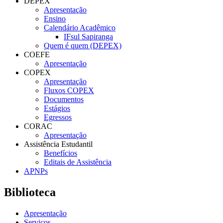
DEPEX
Apresentação
Ensino
Calendário Acadêmico
IFsul Sapiranga
Quem é quem (DEPEX)
COEFE
Apresentação
COPEX
Apresentação
Fluxos COPEX
Documentos
Estágios
Egressos
CORAC
Apresentação
Assistência Estudantil
Benefícios
Editais de Assistência
APNPs
Biblioteca
Apresentação
Serviços