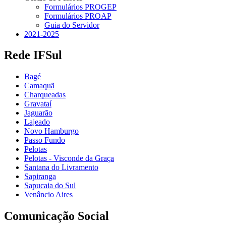
Formulários PROGEP
Formulários PROAP
Guia do Servidor
2021-2025
Rede IFSul
Bagé
Camaquã
Charqueadas
Gravataí
Jaguarão
Lajeado
Novo Hamburgo
Passo Fundo
Pelotas
Pelotas - Visconde da Graça
Santana do Livramento
Sapiranga
Sapucaia do Sul
Venâncio Aires
Comunicação Social