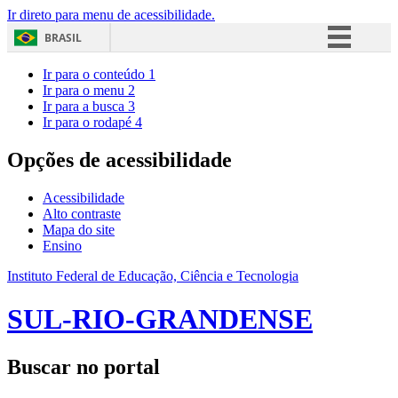
Ir direto para menu de acessibilidade.
BRASIL
Simplifique!
Ir para o conteúdo
1
Ir para o menu
2
Comunica BR
Ir para a busca
3
Ir para o rodapé
4
Participe
Acesso à informação
Opções de acessibilidade
Legislação
Acessibilidade
Canais
Alto contraste
Mapa do site
Ensino
Instituto Federal de Educação, Ciência e Tecnologia
SUL-RIO-GRANDENSE
Buscar no portal