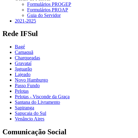
Formulários PROGEP
Formulários PROAP
Guia do Servidor
2021-2025
Rede IFSul
Bagé
Camaquã
Charqueadas
Gravataí
Jaguarão
Lajeado
Novo Hamburgo
Passo Fundo
Pelotas
Pelotas - Visconde da Graça
Santana do Livramento
Sapiranga
Sapucaia do Sul
Venâncio Aires
Comunicação Social