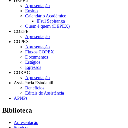
DEPEX
Apresentação
Ensino
Calendário Acadêmico
IFsul Sapiranga
Quem é quem (DEPEX)
COEFE
Apresentação
COPEX
Apresentação
Fluxos COPEX
Documentos
Estágios
Egressos
CORAC
Apresentação
Assistência Estudantil
Benefícios
Editais de Assistência
APNPs
Biblioteca
Apresentação
Serviços