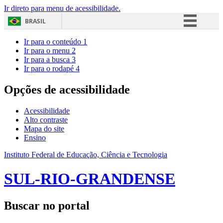
Ir direto para menu de acessibilidade.
BRASIL
Simplifique!
Ir para o conteúdo
1
Ir para o menu
2
Comunica BR
Ir para a busca
3
Ir para o rodapé
4
Participe
Acesso à informação
Opções de acessibilidade
Legislação
Acessibilidade
Canais
Alto contraste
Mapa do site
Ensino
Instituto Federal de Educação, Ciência e Tecnologia
SUL-RIO-GRANDENSE
Buscar no portal