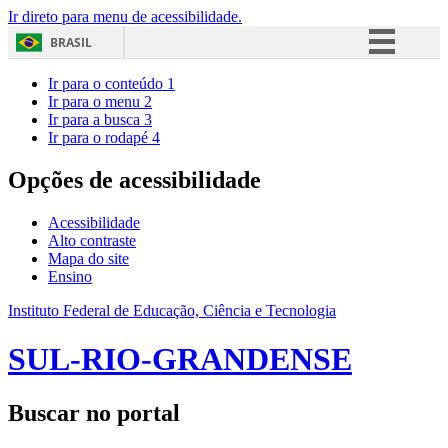
Ir direto para menu de acessibilidade.
BRASIL
Simplifique!
Ir para o conteúdo
1
Ir para o menu
2
Comunica BR
Ir para a busca
3
Ir para o rodapé
4
Participe
Acesso à informação
Opções de acessibilidade
Legislação
Acessibilidade
Canais
Alto contraste
Mapa do site
Ensino
Instituto Federal de Educação, Ciência e Tecnologia
SUL-RIO-GRANDENSE
Buscar no portal