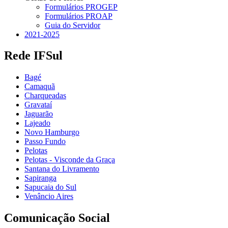
Formulários PROGEP
Formulários PROAP
Guia do Servidor
2021-2025
Rede IFSul
Bagé
Camaquã
Charqueadas
Gravataí
Jaguarão
Lajeado
Novo Hamburgo
Passo Fundo
Pelotas
Pelotas - Visconde da Graça
Santana do Livramento
Sapiranga
Sapucaia do Sul
Venâncio Aires
Comunicação Social