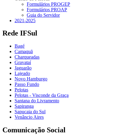
Formulários PROGEP
Formulários PROAP
Guia do Servidor
2021-2025
Rede IFSul
Bagé
Camaquã
Charqueadas
Gravataí
Jaguarão
Lajeado
Novo Hamburgo
Passo Fundo
Pelotas
Pelotas - Visconde da Graça
Santana do Livramento
Sapiranga
Sapucaia do Sul
Venâncio Aires
Comunicação Social