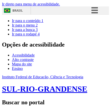
Ir direto para menu de acessibilidade.
BRASIL
Simplifique!
Ir para o conteúdo
1
Ir para o menu
2
Comunica BR
Ir para a busca
3
Ir para o rodapé
4
Participe
Acesso à informação
Opções de acessibilidade
Legislação
Acessibilidade
Canais
Alto contraste
Mapa do site
Ensino
Instituto Federal de Educação, Ciência e Tecnologia
SUL-RIO-GRANDENSE
Buscar no portal