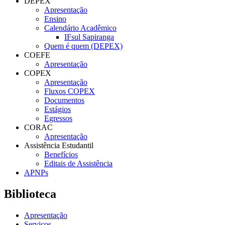
DEPEX
Apresentação
Ensino
Calendário Acadêmico
IFsul Sapiranga
Quem é quem (DEPEX)
COEFE
Apresentação
COPEX
Apresentação
Fluxos COPEX
Documentos
Estágios
Egressos
CORAC
Apresentação
Assistência Estudantil
Benefícios
Editais de Assistência
APNPs
Biblioteca
Apresentação
Serviços